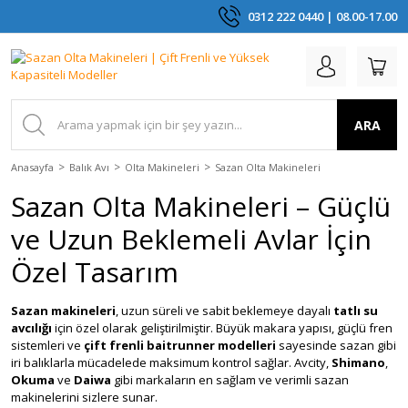
0312 222 0440 | 08.00-17.00
ARA
Anasayfa
Balık Avı
Olta Makineleri
Sazan Olta Makineleri
Sazan Olta Makineleri – Güçlü
ve Uzun Beklemeli Avlar İçin
Özel Tasarım
Sazan makineleri
, uzun süreli ve sabit beklemeye dayalı
tatlı su
avcılığı
için özel olarak geliştirilmiştir. Büyük makara yapısı, güçlü fren
sistemleri ve
çift frenli baitrunner modelleri
sayesinde sazan gibi
iri balıklarla mücadelede maksimum kontrol sağlar. Avcity,
Shimano
,
Okuma
ve
Daiwa
gibi markaların en sağlam ve verimli sazan
makinelerini sizlere sunar.