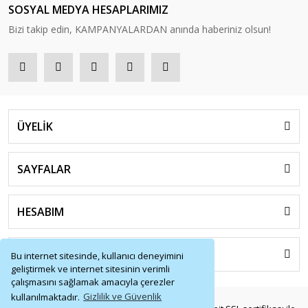
SOSYAL MEDYA HESAPLARIMIZ
Bizi takip edin, KAMPANYALARDAN anında haberiniz olsun!
ÜYELİK
SAYFALAR
HESABIM
HIZLI MENÜ
Bu internet sitesinde, kullanıcı deneyimini
geliştirmek ve internet sitesinin verimli
çalışmasını sağlamak amacıyla çerezler
kullanılmaktadır.
Gizlilik ve Güvenlik