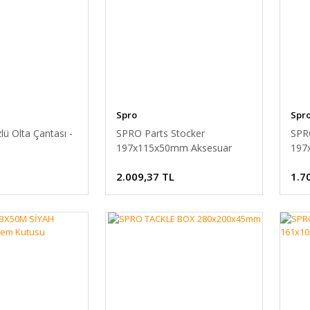
Spro
Spr
ü Olta Çantası -
SPRO Parts Stocker
SPRO
197x115x50mm Aksesuar
197
Kutusu
Kut
2.009,37 TL
1.7