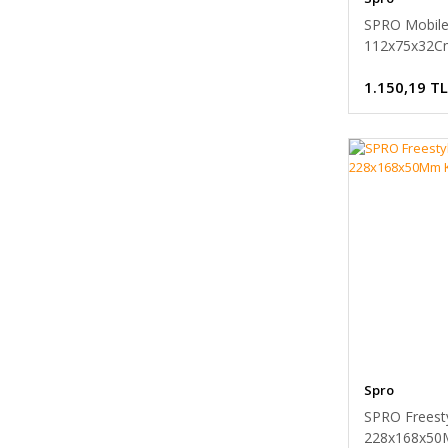
SPRO Mobile
112x75x32C
1.150,19 TL
Spro
SPRO Freest
228x168x50