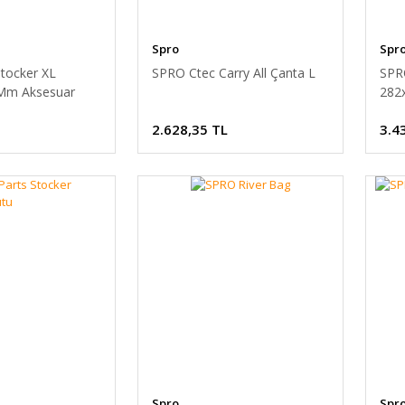
Spro
Spr
tocker XL
SPRO Ctec Carry All Çanta L
SPR
Mm Aksesuar
282
2.628,35 TL
3.4
Spro
Spr