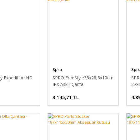
Spro
Spr
 Expedition HD
SPRO FreeStyle33x28,5x10cm
SPR
IPX Askılı Çanta
27x
3.145,71 TL
4.8