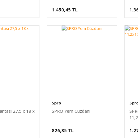
Kut
1.450,45 TL
1.3
Spro
Spr
tası 27,5 x 18 x
SPRO Yem Cüzdanı
SPR
11,
826,85 TL
1.2