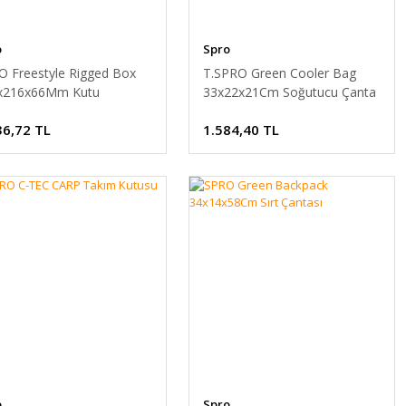
o
Spro
O Freestyle Rigged Box
T.SPRO Green Cooler Bag
x216x66Mm Kutu
33x22x21Cm Soğutucu Çanta
36,72 TL
1.584,40 TL
o
Spro