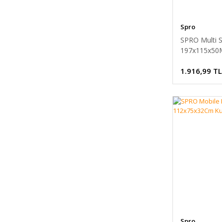
Spro
SPRO Multi S
197x115x50
Kutusu
1.916,99 TL
Spro