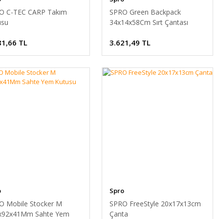
O C-TEC CARP Takım
SPRO Green Backpack
usu
34x14x58Cm Sırt Çantası
81,66 TL
3.621,49 TL
o
Spro
O Mobile Stocker M
SPRO FreeStyle 20x17x13cm
x92x41Mm Sahte Yem
Çanta