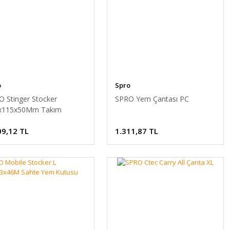
o
Spro
 Stinger Stocker
SPRO Yem Çantası PC
x115x50Mm Takım
usu
09,12 TL
1.311,87 TL