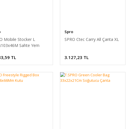
o
Spro
O Mobile Stocker L
SPRO Ctec Carry All Çanta XL
x103x46M Sahte Yem
usu
33,59 TL
3.127,23 TL