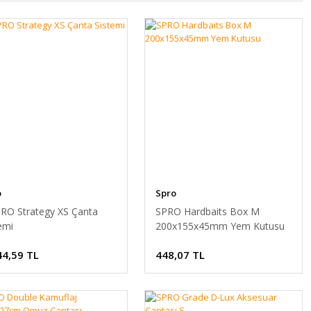
o
Spro
PRO Strategy XS Çanta
SPRO Hardbaits Box M
emi
200x155x45mm Yem Kutusu
44,59 TL
448,07 TL