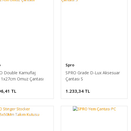
o
Spro
O Double Kamuflaj
SPRO Grade D-Lux Aksesuar
11x27cm Omuz Çantası
Çantası S
96,41 TL
1.233,34 TL