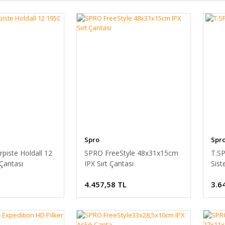
Spro
Spr
piste Holdall 12
SPRO FreeStyle 48x31x15cm
T.S
Çantası
IPX Sırt Çantası
Sist
4.457,58 TL
3.6