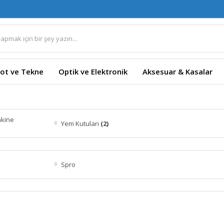
ot ve Tekne
Optik ve Elektronik
Aksesuar & Kasalar
akine
Yem Kutuları
(2)
Spro