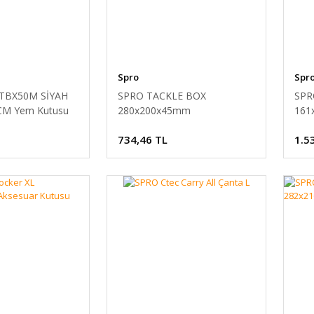
Spro
Spr
TBX50M SİYAH
SPRO TACKLE BOX
SPR
CM Yem Kutusu
280x200x45mm
161
Kut
734,46 TL
1.5