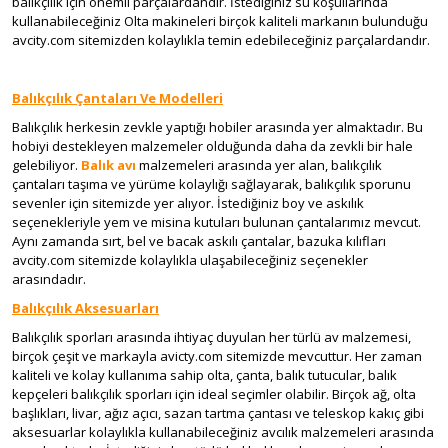
balıkçılık için önemli parçalardandır. İstediğiniz su koşullarında
kullanabileceğiniz Olta makineleri birçok kaliteli markanın bulunduğu
avcity.com sitemizden kolaylıkla temin edebileceğiniz parçalardandır.
Balıkçılık Çantaları Ve Modelleri
Balıkçılık herkesin zevkle yaptığı hobiler arasında yer almaktadır. Bu
hobiyi destekleyen malzemeler olduğunda daha da zevkli bir hale
gelebiliyor.
Balık avı
malzemeleri arasında yer alan, balıkçılık
çantaları taşıma ve yürüme kolaylığı sağlayarak, balıkçılık sporunu
sevenler için sitemizde yer alıyor. İstediğiniz boy ve askılık
seçenekleriyle yem ve misina kutuları bulunan çantalarımız mevcut.
Aynı zamanda sırt, bel ve bacak askılı çantalar, bazuka kılıfları
avcity.com sitemizde kolaylıkla ulaşabileceğiniz seçenekler
arasındadır.
Balıkçılık Aksesuarları
Balıkçılık sporları arasında ihtiyaç duyulan her türlü av malzemesi,
birçok çeşit ve markayla avicty.com sitemizde mevcuttur. Her zaman
kaliteli ve kolay kullanıma sahip olta, çanta, balık tutucular, balık
kepçeleri balıkçılık sporları için ideal seçimler olabilir. Birçok ağ, olta
başlıkları, livar, ağız açıcı, sazan tartma çantası ve teleskop kakıç gibi
aksesuarlar kolaylıkla kullanabileceğiniz avcılık malzemeleri arasında