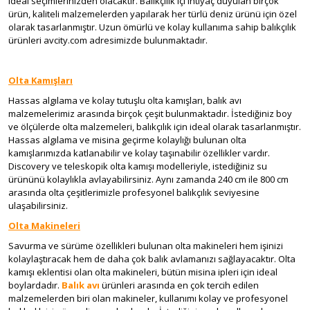
ideal seçimlerinizden olacaktır. Balıkçılık içi ihtiyaç duyulan birçok
ürün, kaliteli malzemelerden yapılarak her türlü deniz ürünü için özel
olarak tasarlanmıştır. Uzun ömürlü ve kolay kullanıma sahip balıkçılık
ürünleri avcity.com adresimizde bulunmaktadır.
Olta Kamışları
Hassas algılama ve kolay tutuşlu olta kamışları, balık avı
malzemelerimiz arasında birçok çeşit bulunmaktadır. İstediğiniz boy
ve ölçülerde olta malzemeleri, balıkçılık için ideal olarak tasarlanmıştır.
Hassas algılama ve misina geçirme kolaylığı bulunan olta
kamışlarımızda katlanabilir ve kolay taşınabilir özellikler vardır.
Discovery ve teleskopik olta kamışı modelleriyle, istediğiniz su
ürününü kolaylıkla avlayabilirsiniz. Aynı zamanda 240 cm ile 800 cm
arasında olta çeşitlerimizle profesyonel balıkçılık seviyesine
ulaşabilirsiniz.
Olta Makineleri
Savurma ve sürüme özellikleri bulunan olta makineleri hem işinizi
kolaylaştıracak hem de daha çok balık avlamanızı sağlayacaktır. Olta
kamışı eklentisi olan olta makineleri, bütün misina ipleri için ideal
boylardadır.
Balık avı
ürünleri arasında en çok tercih edilen
malzemelerden biri olan makineler, kullanımı kolay ve profesyonel