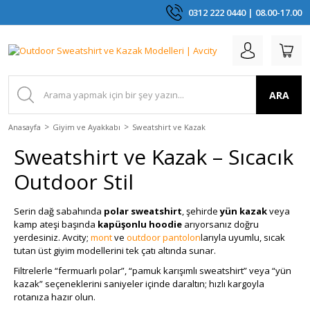
0312 222 0440 | 08.00-17.00
ARA
Anasayfa
Giyim ve Ayakkabı
Sweatshirt ve Kazak
Sweatshirt ve Kazak – Sıcacık
Outdoor Stil
Serin dağ sabahında
polar sweatshirt
, şehirde
yün kazak
veya
kamp ateşi başında
kapüşonlu hoodie
arıyorsanız doğru
yerdesiniz. Avcity;
mont
ve
outdoor pantolon
larıyla uyumlu, sıcak
tutan üst giyim modellerini tek çatı altında sunar.
Filtrelerle “fermuarlı polar”, “pamuk karışımlı sweatshirt” veya “yün
kazak” seçeneklerini saniyeler içinde daraltın; hızlı kargoyla
rotanıza hazır olun.