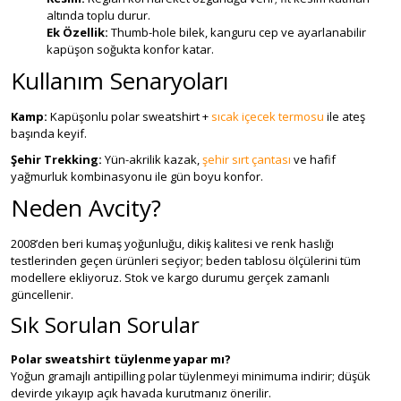
altında toplu durur.
Ek Özellik:
Thumb-hole bilek, kanguru cep ve ayarlanabilir
kapüşon soğukta konfor katar.
Kullanım Senaryoları
Kamp:
Kapüşonlu polar sweatshirt +
sıcak içecek termosu
ile ateş
başında keyif.
Şehir Trekking:
Yün-akrilik kazak,
şehir sırt çantası
ve hafif
yağmurluk kombinasyonu ile gün boyu konfor.
Neden Avcity?
2008’den beri kumaş yoğunluğu, dikiş kalitesi ve renk haslığı
testlerinden geçen ürünleri seçiyor; beden tablosu ölçülerini tüm
modellere ekliyoruz. Stok ve kargo durumu gerçek zamanlı
güncellenir.
Sık Sorulan Sorular
Polar sweatshirt tüylenme yapar mı?
Yoğun gramajlı antipilling polar tüylenmeyi minimuma indirir; düşük
devirde yıkayıp açık havada kurutmanız önerilir.