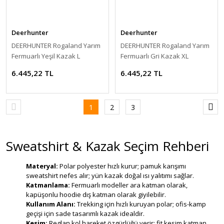
Deerhunter
Deerhunter
DEERHUNTER Rogaland Yarım
DEERHUNTER Rogaland Yarım
Fermuarlı Yeşil Kazak L
Fermuarlı Gri Kazak XL
6.445,22 TL
6.445,22 TL
1
2
3
Sweatshirt & Kazak Seçim Rehberi
Materyal:
Polar polyester hızlı kurur; pamuk karışımı
sweatshirt nefes alır; yün kazak doğal ısı yalıtımı sağlar.
Katmanlama:
Fermuarlı modeller ara katman olarak,
kapüşonlu hoodie dış katman olarak giyilebilir.
Kullanım Alanı:
Trekking için hızlı kuruyan polar; ofis-kamp
geçişi için sade tasarımlı kazak idealdir.
Kesim:
Reglan kol hareket özgürlüğü verir; fit kesim katman