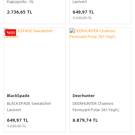
Kapüşonlu - XL
Lacivert
2.736,65 TL
649,97 TL
1.299,95 TL
%50
BlackSpade
Deerhunter
BLACKSPADE Sweatshirt
DEERHUNTER Chamois
Lacivert
Fermuarlı Polar 361 Yeşil L
649,97 TL
6.879,74 TL
1.299,95 TL