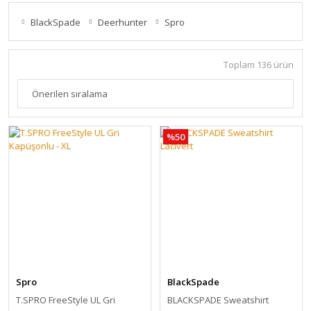
BlackSpade
Deerhunter
Spro
Toplam 136 ürün
%50
Spro
BlackSpade
T.SPRO FreeStyle UL Gri
BLACKSPADE Sweatshirt