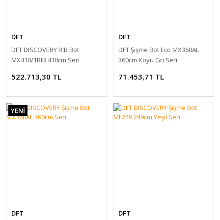
DFT
DFT
DFT DISCOVERY RIB Bot
DFT Şişme Bot Eco MX360AL
MX410/1RIB 410cm Seri
360cm Koyu Gri Seri
522.713,30 TL
71.453,71 TL
YENİ
DFT
DFT