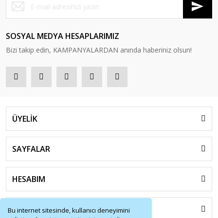
SOSYAL MEDYA HESAPLARIMIZ
Bizi takip edin, KAMPANYALARDAN anında haberiniz olsun!
ÜYELİK
SAYFALAR
HESABIM
HIZLI MENÜ
Bu internet sitesinde, kullanıcı deneyimini