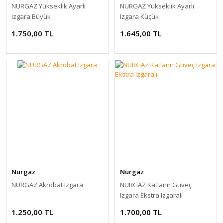
NURGAZ Yükseklik Ayarlı
NURGAZ Yükseklik Ayarlı
Izgara Büyük
Izgara Küçük
1.750,00 TL
1.645,00 TL
Nurgaz
Nurgaz
NURGAZ Akrobat Izgara
NURGAZ Katlanır Güveç
Izgara Ekstra Izgaralı
1.250,00 TL
1.700,00 TL