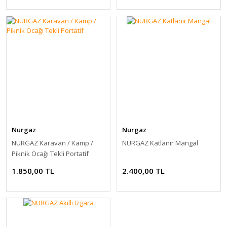
Nurgaz
Nurgaz
NURGAZ Karavan / Kamp /
NURGAZ Katlanır Mangal
Piknik Ocağı Tekli Portatif
1.850,00 TL
2.400,00 TL