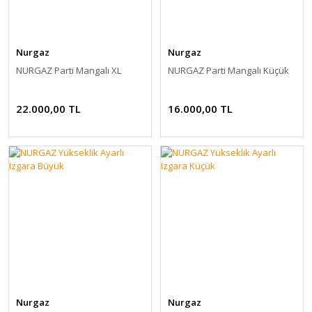
Nurgaz
Nurgaz
NURGAZ Parti Mangalı XL
NURGAZ Parti Mangalı Küçük
22.000,00 TL
16.000,00 TL
Nurgaz
Nurgaz