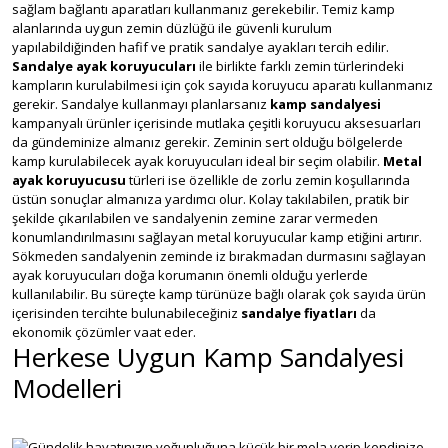
sağlam bağlantı aparatları kullanmanız gerekebilir. Temiz kamp
alanlarında uygun zemin düzlüğü ile güvenli kurulum
yapılabildiğinden hafif ve pratik sandalye ayakları tercih edilir.
Sandalye ayak koruyucuları
ile birlikte farklı zemin türlerindeki
kampların kurulabilmesi için çok sayıda koruyucu aparatı kullanmanız
gerekir. Sandalye kullanmayı planlarsanız
kamp sandalyesi
kampanyalı ürünler içerisinde mutlaka çeşitli koruyucu aksesuarları
da gündeminize almanız gerekir. Zeminin sert olduğu bölgelerde
kamp kurulabilecek ayak koruyucuları ideal bir seçim olabilir.
Metal
ayak koruyucusu
türleri ise özellikle de zorlu zemin koşullarında
üstün sonuçlar almanıza yardımcı olur. Kolay takılabilen, pratik bir
şekilde çıkarılabilen ve sandalyenin zemine zarar vermeden
konumlandırılmasını sağlayan metal koruyucular kamp etiğini artırır.
Sökmeden sandalyenin zeminde iz bırakmadan durmasını sağlayan
ayak koruyucuları doğa korumanın önemli olduğu yerlerde
kullanılabilir. Bu süreçte kamp türünüze bağlı olarak çok sayıda ürün
içerisinden tercihte bulunabileceğiniz
sandalye fiyatları
da
ekonomik çözümler vaat eder.
Herkese Uygun Kamp Sandalyesi
Modelleri
Gündelik hayatınızın yoğunluğuna küçük bir mola verip kendinize