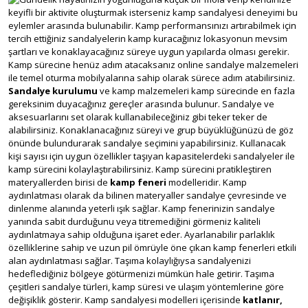
keyifli bir aktivite oluşturmak isterseniz kamp sandalyesi deneyimi bu
eylemler arasında bulunabilir. Kamp performansınızı artırabilmek için
tercih ettiğiniz sandalyelerin kamp kuracağınız lokasyonun mevsim
şartları ve konaklayacağınız süreye uygun yapılarda olması gerekir.
Kamp sürecine henüz adım atacaksanız online sandalye malzemeleri
ile temel oturma mobilyalarına sahip olarak sürece adım atabilirsiniz.
Sandalye kurulumu
ve kamp malzemeleri kamp sürecinde en fazla
gereksinim duyacağınız gereçler arasında bulunur. Sandalye ve
aksesuarlarını set olarak kullanabileceğiniz gibi teker teker de
alabilirsiniz. Konaklanacağınız süreyi ve grup büyüklüğünüzü de göz
önünde bulundurarak sandalye seçimini yapabilirsiniz. Kullanacak
kişi sayısı için uygun özellikler taşıyan kapasitelerdeki sandalyeler ile
kamp sürecini kolaylaştırabilirsiniz. Kamp sürecini pratikleştiren
materyallerden birisi de
kamp feneri
modelleridir. Kamp
aydınlatması olarak da bilinen materyaller sandalye çevresinde ve
dinlenme alanında yeterli ışık sağlar. Kamp fenerinizin sandalye
yanında sabit durduğunu veya titremediğini görmeniz kaliteli
aydınlatmaya sahip olduğuna işaret eder. Ayarlanabilir parlaklık
özelliklerine sahip ve uzun pil ömrüyle öne çıkan kamp fenerleri etkili
alan aydınlatması sağlar. Taşıma kolaylığıysa sandalyenizi
hedeflediğiniz bölgeye götürmenizi mümkün hale getirir. Taşıma
çeşitleri sandalye türleri, kamp süresi ve ulaşım yöntemlerine göre
değişiklik gösterir. Kamp sandalyesi modelleri içerisinde
katlanır,