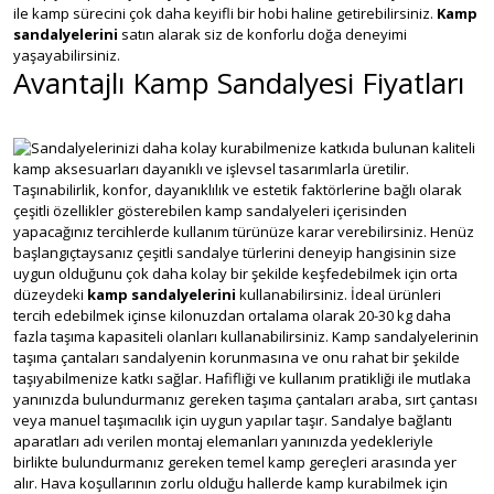
ile kamp sürecini çok daha keyifli bir hobi haline getirebilirsiniz.
Kamp
sandalyelerini
satın alarak siz de konforlu doğa deneyimi
yaşayabilirsiniz.
Avantajlı Kamp Sandalyesi Fiyatları
Sandalyelerinizi daha kolay kurabilmenize katkıda bulunan kaliteli
kamp aksesuarları dayanıklı ve işlevsel tasarımlarla üretilir.
Taşınabilirlik, konfor, dayanıklılık ve estetik faktörlerine bağlı olarak
çeşitli özellikler gösterebilen kamp sandalyeleri içerisinden
yapacağınız tercihlerde kullanım türünüze karar verebilirsiniz. Henüz
başlangıçtaysanız çeşitli sandalye türlerini deneyip hangisinin size
uygun olduğunu çok daha kolay bir şekilde keşfedebilmek için orta
düzeydeki
kamp sandalyelerini
kullanabilirsiniz. İdeal ürünleri
tercih edebilmek içinse kilonuzdan ortalama olarak 20-30 kg daha
fazla taşıma kapasiteli olanları kullanabilirsiniz. Kamp sandalyelerinin
taşıma çantaları sandalyenin korunmasına ve onu rahat bir şekilde
taşıyabilmenize katkı sağlar. Hafifliği ve kullanım pratikliği ile mutlaka
yanınızda bulundurmanız gereken taşıma çantaları araba, sırt çantası
veya manuel taşımacılık için uygun yapılar taşır. Sandalye bağlantı
aparatları adı verilen montaj elemanları yanınızda yedekleriyle
birlikte bulundurmanız gereken temel kamp gereçleri arasında yer
alır. Hava koşullarının zorlu olduğu hallerde kamp kurabilmek için