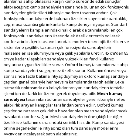
alanlarına sahip olmasına karşın kamp sürecinde etkili sonuçlar
alabileceğiniz kamp sandalyeleri içerisinde bulunan çok fonksiyonlu
sandalyeler görüntüleri itibariyle modern tasarımı andırır. Çok
fonksiyonlu sandalyelerde bulunan özellikler sayesinde bardaklık,
cep, masa uzantısı gibi imkanlarla kamp deneyimi yaşanır. Standart
sandalyelerin kamp alanındaki hali olarak da tanımlanabilen çok
fonksiyonlu sandalyelerin üzerinde ek özellikler tercih edilerek
konfor artırılır. İçerik tasarımlarındaki modern teknolojik özellikler ve
sistemlerle çeşitlilik kazanan çok fonksiyonlu sandalyelerin
malzemeleri ise alüminyum veya çelik yapılarla üretilir. 45 cm'den 85
cm'ye kadar ulaşabilen sandalye yükseklikleri farklı kullanıcı
boylarına uygun özellikler sunar. Oxford kumaş tasarımlarına sahip
kamp sandalyeleri su geçirmez özellik sunar. Kullanım öncesi veya
sonrasında fazla bakıma ihtiyaç duymayan oxford kumaş sandalye
çeşitleri genel itibariyle her mevsim kamplarında tercih edilir. Leke
tutmazlık noktasında da kolaylıklar tanıyan sandalyelerin temizlik
işlemi için de farklı bir özene gerek duyulmayabilir.
Mesh kumaş
sandalyesi
tasarımları bulunan sandalyeler genel itibariyle nefes
alabilirlik arayan kampçılar tarafından tercih edilir. Oxford kumaş
çeşitlerine nazaran çok daha havadar olan mesh sandalyeler sıcak
havalarda konfor sağlar. Mesh sandalyelerin öne çıktığı bir diğer
özellik ise kullanım esnasındaki serinlik hissidir. Kamp sandalyesi
online seçenekler ile ihtiyacınız olan tüm sandalye modellerini
Avcity'den inceleyerek satın alabilirsiniz.