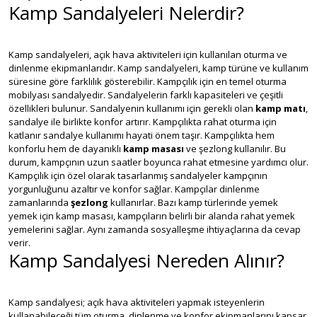
Kamp Sandalyeleri Nelerdir?
Kamp sandalyeleri, açık hava aktiviteleri için kullanılan oturma ve
dinlenme ekipmanlarıdır. Kamp sandalyeleri, kamp türüne ve kullanım
süresine göre farklılık gösterebilir. Kampçılık için en temel oturma
mobilyası sandalyedir. Sandalyelerin farklı kapasiteleri ve çeşitli
özellikleri bulunur. Sandalyenin kullanımı için gerekli olan
kamp matı
,
sandalye ile birlikte konfor artırır. Kampçılıkta rahat oturma için
katlanır sandalye kullanımı hayati önem taşır. Kampçılıkta hem
konforlu hem de dayanıklı
kamp masası
ve şezlong kullanılır. Bu
durum, kampçının uzun saatler boyunca rahat etmesine yardımcı olur.
Kampçılık için özel olarak tasarlanmış sandalyeler kampçının
yorgunluğunu azaltır ve konfor sağlar. Kampçılar dinlenme
zamanlarında
şezlong
kullanırlar. Bazı kamp türlerinde yemek
yemek için kamp masası, kampçıların belirli bir alanda rahat yemek
yemelerini sağlar. Aynı zamanda sosyalleşme ihtiyaçlarına da cevap
verir.
Kamp Sandalyesi Nereden Alınır?
Kamp sandalyesi; açık hava aktiviteleri yapmak isteyenlerin
kullanabileceği tüm oturma, dinlenme ve konfor ekipmanlarını kapsar.