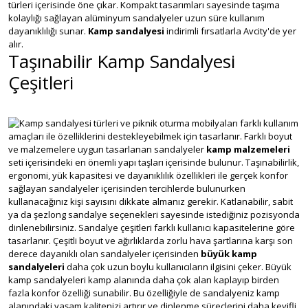
türleri içerisinde öne çıkar. Kompakt tasarımları sayesinde taşıma
kolaylığı sağlayan alüminyum sandalyeler uzun süre kullanım
dayanıklılığı sunar.
Kamp sandalyesi
indirimli fırsatlarla Avcity'de yer
alır.
Taşınabilir Kamp Sandalyesi
Çeşitleri
Kamp sandalyesi türleri ve piknik oturma mobilyaları farklı kullanım
amaçları ile özelliklerini destekleyebilmek için tasarlanır. Farklı boyut
ve malzemelere uygun tasarlanan sandalyeler
kamp malzemeleri
seti içerisindeki en önemli yapı taşları içerisinde bulunur. Taşınabilirlik,
ergonomi, yük kapasitesi ve dayanıklılık özellikleri ile gerçek konfor
sağlayan sandalyeler içerisinden tercihlerde bulunurken
kullanacağınız kişi sayısını dikkate almanız gerekir. Katlanabilir, sabit
ya da şezlong sandalye seçenekleri sayesinde istediğiniz pozisyonda
dinlenebilirsiniz. Sandalye çeşitleri farklı kullanıcı kapasitelerine göre
tasarlanır. Çeşitli boyut ve ağırlıklarda zorlu hava şartlarına karşı son
derece dayanıklı olan sandalyeler içerisinden
büyük kamp
sandalyeleri
daha çok uzun boylu kullanıcıların ilgisini çeker. Büyük
kamp sandalyeleri kamp alanında daha çok alan kaplayıp birden
fazla konfor özelliği sunabilir. Bu özelliğiyle de sandalyeniz kamp
alanındaki yaşam kalitenizi artırır ve dinlenme süreçlerini daha keyifli