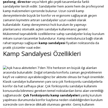
şezlong, director
veya hibrit gibi çeşitli tasarımlarda farklı
sandalyeler tercih edilir. Sandalyeler hem acemi hem de profesyonel
kamp malzemeleri içerisinde bulunur. Uzun süreli kamp
deneyimlerinde büyük bir konfor ve ergonomi sağlayarak geçen
zamanın kıymetini artıran sandalyeler uzun vadeli olarak
kullanılabilir. Kamp deneyiminizi hızlı kurulum ile yapmayı
planlarsanız otomatik açılım sandalye kullanmanız gerekir.
Mükemmel taşınabilirlik özelliklerine sahip sandalyeler kolay kurulum
imkanı sunan tasarımlar bulundurur. Kamp metodunuza bağlı olarak
rahat taşımayı sağlayan
kamp sandalyesi
fiyatları noktasında da
pratik çözümler vaat eder.
Kamp Sandalyesi Özellikleri
Açık hava aktiviteleri 7'den 70'e herkesin en büyük ilgi alanları
arasında bulunabilir. Doğal ortamda konforlu zaman geçirebilmenin
keyfi ve vaktinizi ayırabileceğiniz bir aktivite olması bir hayli önemlidir.
Klasik sandalye kullanımının yanı sıra çok fonksiyonlu sandalyelerla
konfor da hat safhaya çıkar. Çok fonksiyonlu sandalye kullanımı
konusunda bilinmesi gereken temel noktalardan birisi alan verimliliği
sağlamasıdır.
Çok fonksiyonlu kamp sandalyeleri
yanlış kurulum
yapılması durumunda konfor kaybına neden olabildiğinden kurulum
sürecinde son derece dikkatli olunması gerekir. Geniş kullanım