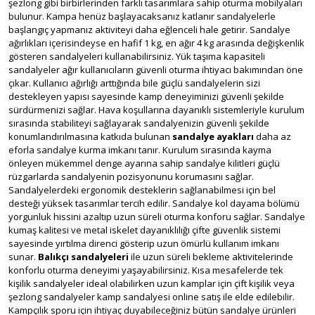
şezlong gibi birbirlerinden farklı tasarımlara sahip oturma mobilyaları
bulunur. Kampa henüz başlayacaksanız katlanır sandalyelerle
başlangıç yapmanız aktiviteyi daha eğlenceli hale getirir. Sandalye
ağırlıkları içerisindeyse en hafif 1 kg, en ağır 4 kg arasında değişkenlik
gösteren sandalyeleri kullanabilirsiniz. Yük taşıma kapasiteli
sandalyeler ağır kullanıcıların güvenli oturma ihtiyacı bakımından öne
çıkar. Kullanıcı ağırlığı arttığında bile güçlü sandalyelerin sizi
destekleyen yapısı sayesinde kamp deneyiminizi güvenli şekilde
sürdürmenizi sağlar. Hava koşullarına dayanıklı sistemleriyle kurulum
sırasında stabiliteyi sağlayarak sandalyenizin güvenli şekilde
konumlandırılmasına katkıda bulunan
sandalye ayakları
daha az
eforla sandalye kurma imkanı tanır. Kurulum sırasında kayma
önleyen mükemmel denge ayarına sahip sandalye kilitleri güçlü
rüzgarlarda sandalyenin pozisyonunu korumasını sağlar.
Sandalyelerdeki ergonomik desteklerin sağlanabilmesi için bel
desteği yüksek tasarımlar tercih edilir. Sandalye kol dayama bölümü
yorgunluk hissini azaltıp uzun süreli oturma konforu sağlar. Sandalye
kumaş kalitesi ve metal iskelet dayanıklılığı çifte güvenlik sistemi
sayesinde yırtılma direnci gösterip uzun ömürlü kullanım imkanı
sunar.
Balıkçı sandalyeleri
ile uzun süreli bekleme aktivitelerinde
konforlu oturma deneyimi yaşayabilirsiniz. Kısa mesafelerde tek
kişilik sandalyeler ideal olabilirken uzun kamplar için çift kişilik veya
şezlong sandalyeler kamp sandalyesi online satış ile elde edilebilir.
Kampçılık sporu için ihtiyaç duyabileceğiniz bütün sandalye ürünleri