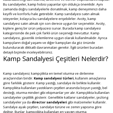
Bu sandalyeler, kamp hobisi yapanlar için oldukça önemlidir. Aynı
zamanda doğru sandalyelerle donatılmak, kamp deneyiminizi daha
keyifli ve konforlu hale getirebilir. Kamp sandalyesi satın almak
isteyenler, kolayca bu sandalyelere erişebilirler. Avcity, kamp
sandalyesi satın almak için son derece uygun bir seçenektir. Avcity,
kişilere geniş bir ürün yelpazesi sunar. Burada kamp sandalyesi
kategorisinde de pek çok farklı ürün seçeneği mevcuttur. Kamp
sandalyesi, güvenlik önlemlerine uygun olarak kullanılmalıdır. Ayrıca
kampçıların doğal yaşamı ve diğer kampçıları da göz önünde
bulundurarak dikkatli davranmaları gerekir. İlgili ürünleri buradan
detaylı biçimde inceleyebilirsiniz.
Kamp Sandalyesi Çeşitleri Nelerdir?
Kamp sandalyesi; kampçılıkta en temel oturma ve dinlenme
araçlarından biridir.
Kamp sandalyesi türleri
, kullanım amaçlarına
göre farklılık gösterir. Kamp yastığı, sandalye ile birlikte kullanılır.
Kampçılıkta kullanılan yastıkların çeşitleri arasında boyun yastığı, bel
desteği, oturma minderi gibi ekipmanlar yer alır. Kampçılıkta kullanılan
sandalyeler çeşitlilik gösterir. Genellikle katlanır sandalyeler, şezlong
sandalyeler ya da
director sandalyeleri
gibi malzemeler kullanılır.
Sandalye ayak çeşitleri, sandalye türüne ve zemin yapısına göre
değişir. Bunlar, kampçılıkta kullanılan en yaygın oturma