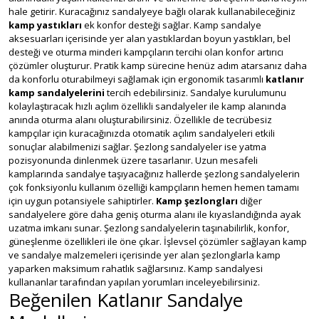
hale getirir. Kuracağınız sandalyeye bağlı olarak kullanabileceğiniz
kamp yastıkları
ek konfor desteği sağlar. Kamp sandalye
aksesuarları içerisinde yer alan yastıklardan boyun yastıkları, bel
desteği ve oturma minderi kampçıların tercihi olan konfor artırıcı
çözümler oluşturur. Pratik kamp sürecine henüz adım atarsanız daha
da konforlu oturabilmeyi sağlamak için ergonomik tasarımlı
katlanır
kamp sandalyelerini
tercih edebilirsiniz. Sandalye kurulumunu
kolaylaştıracak hızlı açılım özellikli sandalyeler ile kamp alanında
anında oturma alanı oluşturabilirsiniz. Özellikle de tecrübesiz
kampçılar için kuracağınızda otomatik açılım sandalyeleri etkili
sonuçlar alabilmenizi sağlar. Şezlong sandalyeler ise yatma
pozisyonunda dinlenmek üzere tasarlanır. Uzun mesafeli
kamplarında sandalye taşıyacağınız hallerde şezlong sandalyelerin
çok fonksiyonlu kullanım özelliği kampçıların hemen hemen tamamı
için uygun potansiyele sahiptirler.
Kamp şezlongları
diğer
sandalyelere göre daha geniş oturma alanı ile kıyaslandığında ayak
uzatma imkanı sunar. Şezlong sandalyelerin taşınabilirlik, konfor,
güneşlenme özellikleri ile öne çıkar. İşlevsel çözümler sağlayan kamp
ve sandalye malzemeleri içerisinde yer alan şezlonglarla kamp
yaparken maksimum rahatlık sağlarsınız. Kamp sandalyesi
kullananlar tarafından yapılan yorumları inceleyebilirsiniz.
Beğenilen Katlanır Sandalye