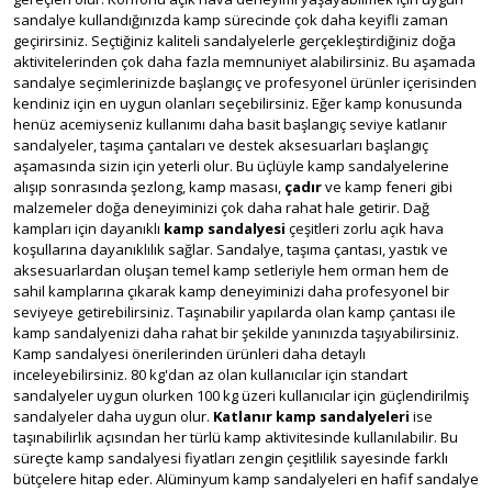
sandalye kullandığınızda kamp sürecinde çok daha keyifli zaman
geçirirsiniz. Seçtiğiniz kaliteli sandalyelerle gerçekleştirdiğiniz doğa
aktivitelerinden çok daha fazla memnuniyet alabilirsiniz. Bu aşamada
sandalye seçimlerinizde başlangıç ve profesyonel ürünler içerisinden
kendiniz için en uygun olanları seçebilirsiniz. Eğer kamp konusunda
henüz acemiyseniz kullanımı daha basit başlangıç seviye katlanır
sandalyeler, taşıma çantaları ve destek aksesuarları başlangıç
aşamasında sizin için yeterli olur. Bu üçlüyle kamp sandalyelerine
alışıp sonrasında şezlong, kamp masası,
çadır
ve kamp feneri gibi
malzemeler doğa deneyiminizi çok daha rahat hale getirir. Dağ
kampları için dayanıklı
kamp sandalyesi
çeşitleri zorlu açık hava
koşullarına dayanıklılık sağlar. Sandalye, taşıma çantası, yastık ve
aksesuarlardan oluşan temel kamp setleriyle hem orman hem de
sahil kamplarına çıkarak kamp deneyiminizi daha profesyonel bir
seviyeye getirebilirsiniz. Taşınabilir yapılarda olan kamp çantası ile
kamp sandalyenizi daha rahat bir şekilde yanınızda taşıyabilirsiniz.
Kamp sandalyesi önerilerinden ürünleri daha detaylı
inceleyebilirsiniz. 80 kg'dan az olan kullanıcılar için standart
sandalyeler uygun olurken 100 kg üzeri kullanıcılar için güçlendirilmiş
sandalyeler daha uygun olur.
Katlanır kamp sandalyeleri
ise
taşınabilirlik açısından her türlü kamp aktivitesinde kullanılabilir. Bu
süreçte kamp sandalyesi fiyatları zengin çeşitlilik sayesinde farklı
bütçelere hitap eder. Alüminyum kamp sandalyeleri en hafif sandalye