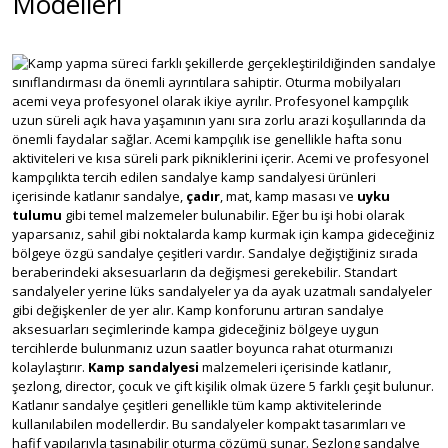
Modelleri
Kamp yapma süreci farklı şekillerde gerçekleştirildiğinden sandalye
sınıflandırması da önemli ayrıntılara sahiptir. Oturma mobilyaları
acemi veya profesyonel olarak ikiye ayrılır. Profesyonel kampçılık
uzun süreli açık hava yaşamının yanı sıra zorlu arazi koşullarında da
önemli faydalar sağlar. Acemi kampçılık ise genellikle hafta sonu
aktiviteleri ve kısa süreli park pikniklerini içerir. Acemi ve profesyonel
kampçılıkta tercih edilen sandalye kamp sandalyesi ürünleri
içerisinde katlanır sandalye,
çadır
, mat, kamp masası ve
uyku
tulumu
gibi temel malzemeler bulunabilir. Eğer bu işi hobi olarak
yaparsanız, sahil gibi noktalarda kamp kurmak için kampa gideceğiniz
bölgeye özgü sandalye çeşitleri vardır. Sandalye değiştiğiniz sırada
beraberindeki aksesuarların da değişmesi gerekebilir. Standart
sandalyeler yerine lüks sandalyeler ya da ayak uzatmalı sandalyeler
gibi değişkenler de yer alır. Kamp konforunu artıran sandalye
aksesuarları seçimlerinde kampa gideceğiniz bölgeye uygun
tercihlerde bulunmanız uzun saatler boyunca rahat oturmanızı
kolaylaştırır.
Kamp sandalyesi
malzemeleri içerisinde katlanır,
şezlong, director, çocuk ve çift kişilik olmak üzere 5 farklı çeşit bulunur.
Katlanır sandalye çeşitleri genellikle tüm kamp aktivitelerinde
kullanılabilen modellerdir. Bu sandalyeler kompakt tasarımları ve
hafif yapılarıyla taşınabilir oturma çözümü sunar. Şezlong sandalye