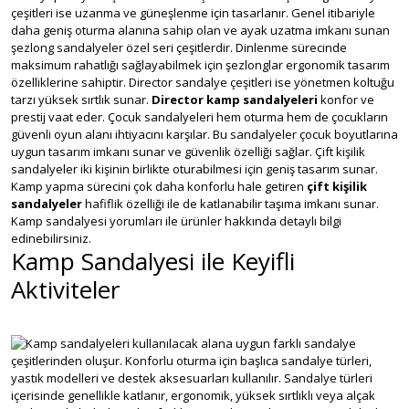
çeşitleri ise uzanma ve güneşlenme için tasarlanır. Genel itibariyle
daha geniş oturma alanına sahip olan ve ayak uzatma imkanı sunan
şezlong sandalyeler özel seri çeşitlerdir. Dinlenme sürecinde
maksimum rahatlığı sağlayabilmek için şezlonglar ergonomik tasarım
özelliklerine sahiptir. Director sandalye çeşitleri ise yönetmen koltuğu
tarzı yüksek sırtlık sunar.
Director kamp sandalyeleri
konfor ve
prestij vaat eder. Çocuk sandalyeleri hem oturma hem de çocukların
güvenli oyun alanı ihtiyacını karşılar. Bu sandalyeler çocuk boyutlarına
uygun tasarım imkanı sunar ve güvenlik özelliği sağlar. Çift kişilik
sandalyeler iki kişinin birlikte oturabilmesi için geniş tasarım sunar.
Kamp yapma sürecini çok daha konforlu hale getiren
çift kişilik
sandalyeler
hafiflik özelliği ile de katlanabilir taşıma imkanı sunar.
Kamp sandalyesi yorumları ile ürünler hakkında detaylı bilgi
edinebilirsiniz.
Kamp Sandalyesi ile Keyifli
Aktiviteler
Kamp sandalyeleri kullanılacak alana uygun farklı sandalye
çeşitlerinden oluşur. Konforlu oturma için başlıca sandalye türleri,
yastık modelleri ve destek aksesuarları kullanılır. Sandalye türleri
içerisinde genellikle katlanır, ergonomik, yüksek sırtlıklı veya alçak