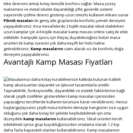
leke direncini artırıp kolay temizlik konforu sağlar. Masa yüzey
malzemesi ve metal iskelet dayanıklılığı çifte güvenlik sistemi
sayesinde çizilme direnci gösterip uzun ömürlü kullanım imkanı sunar.
Piknik masaları
ile geniş aile gruplarında konforlu yemek deneyimi
yaşayabilirsiniz. Kısa mesafelerde 2 kişilik masalar ideal olabilirken
uzun kamplar için 4-6 kişilik masalar kamp masası online satış ile elde
edilebilir. Kampçılık sporu için ihtiyaç duyabileceğiniz bütün masa
ürünleri ile kamp sürecini çok daha keyifli bir hobi haline
getirebilirsiniz.
Kamp masalarını
satın alarak siz de konforlu doğa
deneyimi yaşayabilirsiniz.
Avantajlı Kamp Masası Fiyatları
Masalarınızı daha kolay kurabilmenize katkıda bulunan kaliteli
kamp aksesuarları dayanıklı ve işlevsel tasarımlarla üretilir.
Taşınabilirlik, fonksiyonellik, dayanıklılık ve estetik faktörlerine bağlı
olarak çeşitli özellikler gösterebilen kamp masaları içerisinden
yapacağınız tercihlerde kullanım türünüze karar verebilirsiniz. Henüz
başlangıçtaysanız çeşitli masa türlerini deneyip hangisinin size uygun
olduğunu çok daha kolay bir şekilde keşfedebilmek için orta
düzeydeki
kamp masalarını
kullanabilirsiniz. İdeal ürünleri tercih
edebilmek içinse grup büyüklüğünüzden ortalama olarak 1-2 kişi
daha fazla kapasiteli olanları kullanabilirsiniz. Kamp masalarının