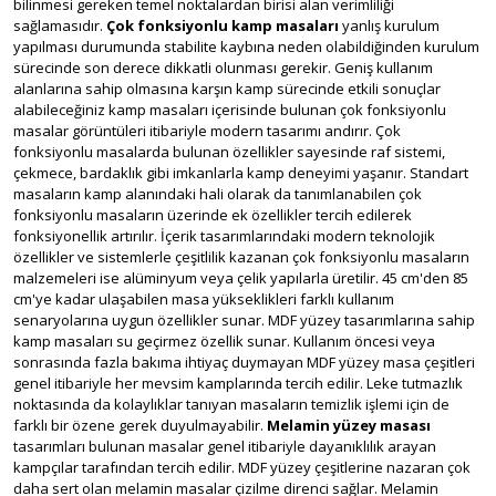
bilinmesi gereken temel noktalardan birisi alan verimliliği
sağlamasıdır.
Çok fonksiyonlu kamp masaları
yanlış kurulum
yapılması durumunda stabilite kaybına neden olabildiğinden kurulum
sürecinde son derece dikkatli olunması gerekir. Geniş kullanım
alanlarına sahip olmasına karşın kamp sürecinde etkili sonuçlar
alabileceğiniz kamp masaları içerisinde bulunan çok fonksiyonlu
masalar görüntüleri itibariyle modern tasarımı andırır. Çok
fonksiyonlu masalarda bulunan özellikler sayesinde raf sistemi,
çekmece, bardaklık gibi imkanlarla kamp deneyimi yaşanır. Standart
masaların kamp alanındaki hali olarak da tanımlanabilen çok
fonksiyonlu masaların üzerinde ek özellikler tercih edilerek
fonksiyonellik artırılır. İçerik tasarımlarındaki modern teknolojik
özellikler ve sistemlerle çeşitlilik kazanan çok fonksiyonlu masaların
malzemeleri ise alüminyum veya çelik yapılarla üretilir. 45 cm'den 85
cm'ye kadar ulaşabilen masa yükseklikleri farklı kullanım
senaryolarına uygun özellikler sunar. MDF yüzey tasarımlarına sahip
kamp masaları su geçirmez özellik sunar. Kullanım öncesi veya
sonrasında fazla bakıma ihtiyaç duymayan MDF yüzey masa çeşitleri
genel itibariyle her mevsim kamplarında tercih edilir. Leke tutmazlık
noktasında da kolaylıklar tanıyan masaların temizlik işlemi için de
farklı bir özene gerek duyulmayabilir.
Melamin yüzey masası
tasarımları bulunan masalar genel itibariyle dayanıklılık arayan
kampçılar tarafından tercih edilir. MDF yüzey çeşitlerine nazaran çok
daha sert olan melamin masalar çizilme direnci sağlar. Melamin