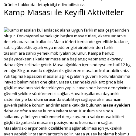
ürünler hakkında detaylı bilgi edinebilirsiniz.
Kamp Masası ile Keyifli Aktiviteler
Kamp masaları kullanılacak alana uygun farklı masa çeşitlerinden
oluşur. Fonksiyonel yemek için başlıca masa türleri, aksesuarlar ve
destek aparatları kullanılır. Masa türleri içerisinde genellikle katlanır,
sabit, yükseklik ayarlı veya modüler gibi birbirlerinden farklı
tasarımlara sahip yemek mobilyaları bulunur. Kampa henüz
başlayacaksanız katlanır masalarla başlangıç yapmanız aktiviteyi
daha eğlenceli hale getirir. Masa ağırlıkları içerisindeyse en hafif 2 kg,
en ağır 8 kg arasında değişkenlik gösteren masaları kullanabilirsiniz.
Yük taşıma kapasiteli masalar ağır eşyaların güvenli konumlandırılma
ihtiyacı bakımından öne çıkar. Masa üzerindeki yük arttığında bile
güçlü masaların sizi destekleyen yapısı sayesinde kamp deneyiminizi
güvenli şekilde sürdürmenizi sağlar. Hava koşullarına dayanıklı
sistemleriyle kurulum sırasında stabiliteyi sağlayarak masanızın
güvenli şekilde konumlandırılmasına katkıda bulunan
masa ayakları
daha az eforla masa kurma imkanı tanır. Kurulum sırasında
sallanmayı önleyen mükemmel denge ayarına sahip masa kilitleri
güçlü rüzgarlarda masanın pozisyonunu korumasını sağlar.
Masalardaki ergonomik özelliklerin sağlanabilmesi için yükseklik
ayarı yapılabilir tasarımlar tercih edilir. Masa yüzey kaplama bölümü