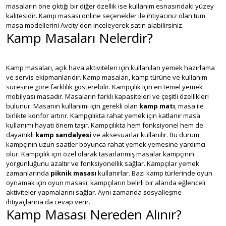
masaların öne çıktığı bir diğer özellik ise kullanım esnasındaki yüzey
kalitesidir. Kamp masası online seçenekler ile ihtiyacınız olan tüm
masa modellerini Avcity'den inceleyerek satın alabilirsiniz.
Kamp Masaları Nelerdir?
Kamp masaları, açık hava aktiviteleri için kullanılan yemek hazırlama
ve servis ekipmanlarıdır. Kamp masaları, kamp türüne ve kullanım
süresine göre farklılık gösterebilir. Kampçılık için en temel yemek
mobilyası masadır. Masaların farklı kapasiteleri ve çeşitli özellikleri
bulunur. Masanın kullanımı için gerekli olan
kamp matı
, masa ile
birlikte konfor artırır. Kampçılıkta rahat yemek için katlanır masa
kullanımı hayati önem taşır. Kampçılıkta hem fonksiyonel hem de
dayanıklı
kamp sandalyesi
ve aksesuarlar kullanılır. Bu durum,
kampçının uzun saatler boyunca rahat yemek yemesine yardımcı
olur. Kampçılık için özel olarak tasarlanmış masalar kampçının
yorgunluğunu azaltır ve fonksiyonellik sağlar. Kampçılar yemek
zamanlarında
piknik masası
kullanırlar. Bazı kamp türlerinde oyun
oynamak için oyun masası, kampçıların belirli bir alanda eğlenceli
aktiviteler yapmalarını sağlar. Aynı zamanda sosyalleşme
ihtiyaçlarına da cevap verir.
Kamp Masası Nereden Alınır?