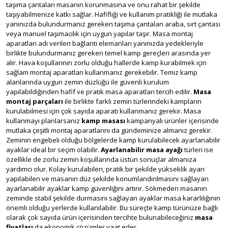
taşıma çantaları masanın korunmasına ve onu rahat bir şekilde
taşıyabilmenize katkı sağlar. Hafifliği ve kullanım pratikliği ile mutlaka
yanınızda bulundurmanız gereken taşıma çantaları araba, sırt çantası
veya manuel taşımacılık için uygun yapılar taşır. Masa montaj
aparatları adı verilen bağlantı elemanları yanınızda yedekleriyle
birlikte bulundurmanız gereken temel kamp gereçleri arasında yer
alır. Hava koşullarının zorlu olduğu hallerde kamp kurabilmek için
sağlam montaj aparatları kullanmanız gerekebilir. Temiz kamp
alanlarında uygun zemin düzlüğü ile güvenli kurulum
yapılabildiğinden hafif ve pratik masa aparatları tercih edilir.
Masa
montaj parçaları
ile birlikte farklı zemin türlerindeki kampların
kurulabilmesi için çok sayıda aparatı kullanmanız gerekir. Masa
kullanmayı planlarsanız
kamp masası
kampanyalı ürünler içerisinde
mutlaka çeşitli montaj aparatlarını da gündeminize almanız gerekir.
Zeminin engebeli olduğu bölgelerde kamp kurulabilecek ayarlanabilir
ayaklar ideal bir seçim olabilir.
Ayarlanabilir masa ayağı
türleri ise
özellikle de zorlu zemin koşullarında üstün sonuçlar almanıza
yardımcı olur. Kolay kurulabilen, pratik bir şekilde yükseklik ayarı
yapılabilen ve masanın düz şekilde konumlandırılmasını sağlayan
ayarlanabilir ayaklar kamp güvenliğini artırır. Sökmeden masanın
zeminde stabil şekilde durmasını sağlayan ayaklar masa kararlılığının
önemli olduğu yerlerde kullanılabilir. Bu süreçte kamp türünüze bağlı
olarak çok sayıda ürün içerisinden tercihte bulunabileceğiniz
masa
fiyatları
da ekonomik çözümler vaat eder.