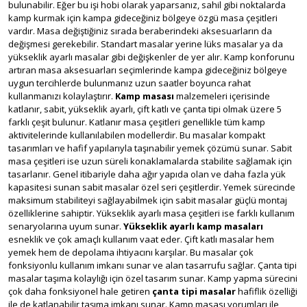
bulunabilir. Eğer bu işi hobi olarak yaparsanız, sahil gibi noktalarda
kamp kurmak için kampa gideceğiniz bölgeye özgü masa çeşitleri
vardır. Masa değiştiğiniz sırada beraberindeki aksesuarların da
değişmesi gerekebilir. Standart masalar yerine lüks masalar ya da
yükseklik ayarlı masalar gibi değişkenler de yer alır. Kamp konforunu
artıran masa aksesuarları seçimlerinde kampa gideceğiniz bölgeye
uygun tercihlerde bulunmanız uzun saatler boyunca rahat
kullanmanızı kolaylaştırır.
Kamp masası
malzemeleri içerisinde
katlanır, sabit, yükseklik ayarlı, çift katlı ve çanta tipi olmak üzere 5
farklı çeşit bulunur. Katlanır masa çeşitleri genellikle tüm kamp
aktivitelerinde kullanılabilen modellerdir. Bu masalar kompakt
tasarımları ve hafif yapılarıyla taşınabilir yemek çözümü sunar. Sabit
masa çeşitleri ise uzun süreli konaklamalarda stabilite sağlamak için
tasarlanır. Genel itibariyle daha ağır yapıda olan ve daha fazla yük
kapasitesi sunan sabit masalar özel seri çeşitlerdir. Yemek sürecinde
maksimum stabiliteyi sağlayabilmek için sabit masalar güçlü montaj
özelliklerine sahiptir. Yükseklik ayarlı masa çeşitleri ise farklı kullanım
senaryolarına uyum sunar.
Yükseklik ayarlı kamp masaları
esneklik ve çok amaçlı kullanım vaat eder. Çift katlı masalar hem
yemek hem de depolama ihtiyacını karşılar. Bu masalar çok
fonksiyonlu kullanım imkanı sunar ve alan tasarrufu sağlar. Çanta tipi
masalar taşıma kolaylığı için özel tasarım sunar. Kamp yapma sürecini
çok daha fonksiyonel hale getiren
çanta tipi masalar
hafiflik özelliği
ile de katlanabilir taşıma imkanı sunar. Kamp masası yorumları ile