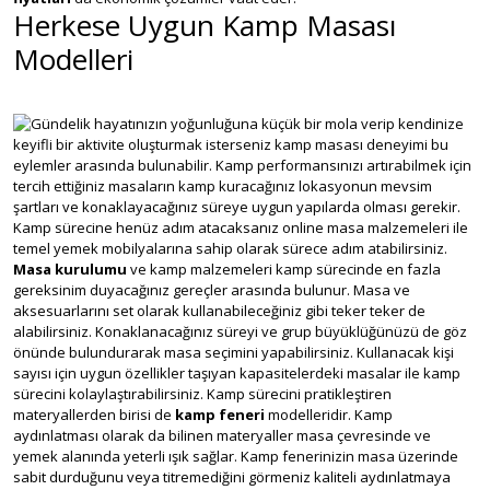
Herkese Uygun Kamp Masası
Modelleri
Gündelik hayatınızın yoğunluğuna küçük bir mola verip kendinize
keyifli bir aktivite oluşturmak isterseniz kamp masası deneyimi bu
eylemler arasında bulunabilir. Kamp performansınızı artırabilmek için
tercih ettiğiniz masaların kamp kuracağınız lokasyonun mevsim
şartları ve konaklayacağınız süreye uygun yapılarda olması gerekir.
Kamp sürecine henüz adım atacaksanız online masa malzemeleri ile
temel yemek mobilyalarına sahip olarak sürece adım atabilirsiniz.
Masa kurulumu
ve kamp malzemeleri kamp sürecinde en fazla
gereksinim duyacağınız gereçler arasında bulunur. Masa ve
aksesuarlarını set olarak kullanabileceğiniz gibi teker teker de
alabilirsiniz. Konaklanacağınız süreyi ve grup büyüklüğünüzü de göz
önünde bulundurarak masa seçimini yapabilirsiniz. Kullanacak kişi
sayısı için uygun özellikler taşıyan kapasitelerdeki masalar ile kamp
sürecini kolaylaştırabilirsiniz. Kamp sürecini pratikleştiren
materyallerden birisi de
kamp feneri
modelleridir. Kamp
aydınlatması olarak da bilinen materyaller masa çevresinde ve
yemek alanında yeterli ışık sağlar. Kamp fenerinizin masa üzerinde
sabit durduğunu veya titremediğini görmeniz kaliteli aydınlatmaya