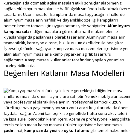
kuracağınızda otomatik açılım masaları etkili sonuçlar alabilmenizi
sağlar. Alüminyum masalar ise hafif ağırlık sınıfında kullanılmak üzere
tasarlanır. Uzun mesafeli kamplarında masa taşıyacağınız hallerde
alüminyum masaların hafiflik ve dayanıklılık özelliği kampçıların
hemen hemen tamamı için uygun potansiyele sahiptirler.
Alüminyum
kamp masaları
diğer masalara göre daha hafif malzemeler ile
kıyaslandığında paslanmaz olarak tasarlanır. Alüminyum masaların
taşınabilirlik, korozyon direnci, hızlı kurulum özellikleri ile öne çıkar.
İşlevsel çözümler sağlayan kamp ve masa malzemeleri içerisinde yer
alan alüminyum masalarla kamp yaparken ağırlık tasarrufu
sağlarsınız. Kamp masası kullananlar tarafından yapılan yorumları
inceleyebilirsiniz.
Beğenilen Katlanır Masa Modelleri
Kamp yapma süreci farklı şekillerde gerçekleştirildiğinden masa
sınıflandırması da önemli ayrıntılara sahiptir. Yemek mobilyaları acemi
veya profesyonel olarak ikiye ayrılır. Profesyonel kampçılık uzun
süreli açık hava yaşamının yanı sıra zorlu arazi koşullarında da önemli
faydalar sağlar. Acemi kampçılık ise genellikle hafta sonu aktiviteleri
ve kısa süreli park pikniklerini içerir. Acemi ve profesyonel kampçılıkta
tercih edilen masa kamp masası ürünleri içerisinde katlanır masa,
çadır
, mat,
kamp sandalyesi
ve
uyku tulumu
gibi temel malzemeler