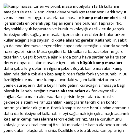
Kamp masası türleri ve piknik masa mobilyaları farklı kullanım
amaçları ile özelliklerini destekleyebilmek için tasarlanır. Farklı boyut
ve malzemelere uygun tasarlanan masalar
kamp malzemeleri
seti
içerisindeki en önemli yapı taşları içerisinde bulunur. Taşınabilirlik,
dayanıklılık, yük kapasitesi ve kurulum kolaylığı özellikleri ile gerçek
fonksiyonellik sağlayan masalar içerisinden tercihlerde bulunurken
kullanacağınız kişi sayısını dikkate almanız gerekir. Katlanabilir, sabit
ya da modüler masa seçenekleri sayesinde istediğiniz alanda yemek
hazırlayabilirsiniz. Masa çeşitleri farklı kullanıcı kapasitelerine göre
tasarlanır. Çeşitli boyut ve ağırlıklarda zorlu hava şartlarına karşı son
derece dayanıklı olan masalar içerisinden
büyük kamp masaları
daha çok aile gruplarının ilgisini çeker. Büyük kamp masaları kamp
alanında daha çok alan kaplayıp birden fazla fonksiyon sunabilir. Bu
özelliğiyle de masanız kamp alanındaki yaşam kalitenizi artırır ve
yemek süreçlerini daha keyifli hale getirir. Kuracağınız masaya bağlı
olarak kullanabileceğiniz
masa aksesuarları
ek fonksiyonellik
sağlar. Kamp masa aksesuarları içerisinde yer alan bardaklık,
çekmece sistemi ve raf uzantıları kampçıların tercihi olan konfor
artırıcı çözümler oluşturur. Pratik kamp sürecine henüz adım atarsanız
daha da fonksiyonel kullanabilmeyi sağlamak için çok amaçlı tasarımlı
katlanır kamp masalarını
tercih edebilirsiniz. Masa kurulumunu
kolaylaştıracak hızlı montaj özellikli masalar ile kamp alanında anında
yemek alanı oluşturabilirsiniz. Özellikle de tecrübesiz kampçılar için