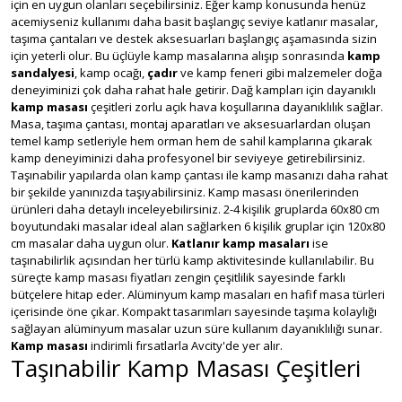
için en uygun olanları seçebilirsiniz. Eğer kamp konusunda henüz
acemiyseniz kullanımı daha basit başlangıç seviye katlanır masalar,
taşıma çantaları ve destek aksesuarları başlangıç aşamasında sizin
için yeterli olur. Bu üçlüyle kamp masalarına alışıp sonrasında
kamp
sandalyesi
, kamp ocağı,
çadır
ve kamp feneri gibi malzemeler doğa
deneyiminizi çok daha rahat hale getirir. Dağ kampları için dayanıklı
kamp masası
çeşitleri zorlu açık hava koşullarına dayanıklılık sağlar.
Masa, taşıma çantası, montaj aparatları ve aksesuarlardan oluşan
temel kamp setleriyle hem orman hem de sahil kamplarına çıkarak
kamp deneyiminizi daha profesyonel bir seviyeye getirebilirsiniz.
Taşınabilir yapılarda olan kamp çantası ile kamp masanızı daha rahat
bir şekilde yanınızda taşıyabilirsiniz. Kamp masası önerilerinden
ürünleri daha detaylı inceleyebilirsiniz. 2-4 kişilik gruplarda 60x80 cm
boyutundaki masalar ideal alan sağlarken 6 kişilik gruplar için 120x80
cm masalar daha uygun olur.
Katlanır kamp masaları
ise
taşınabilirlik açısından her türlü kamp aktivitesinde kullanılabilir. Bu
süreçte kamp masası fiyatları zengin çeşitlilik sayesinde farklı
bütçelere hitap eder. Alüminyum kamp masaları en hafif masa türleri
içerisinde öne çıkar. Kompakt tasarımları sayesinde taşıma kolaylığı
sağlayan alüminyum masalar uzun süre kullanım dayanıklılığı sunar.
Kamp masası
indirimli fırsatlarla Avcity'de yer alır.
Taşınabilir Kamp Masası Çeşitleri