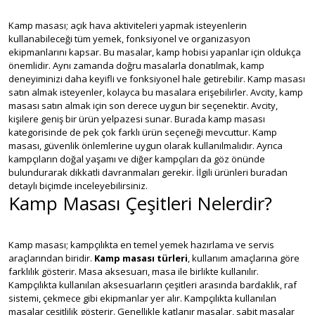
Kamp masası; açık hava aktiviteleri yapmak isteyenlerin
kullanabileceği tüm yemek, fonksiyonel ve organizasyon
ekipmanlarını kapsar. Bu masalar, kamp hobisi yapanlar için oldukça
önemlidir. Aynı zamanda doğru masalarla donatılmak, kamp
deneyiminizi daha keyifli ve fonksiyonel hale getirebilir. Kamp masası
satın almak isteyenler, kolayca bu masalara erişebilirler. Avcity, kamp
masası satın almak için son derece uygun bir seçenektir. Avcity,
kişilere geniş bir ürün yelpazesi sunar. Burada kamp masası
kategorisinde de pek çok farklı ürün seçeneği mevcuttur. Kamp
masası, güvenlik önlemlerine uygun olarak kullanılmalıdır. Ayrıca
kampçıların doğal yaşamı ve diğer kampçıları da göz önünde
bulundurarak dikkatli davranmaları gerekir. İlgili ürünleri buradan
detaylı biçimde inceleyebilirsiniz.
Kamp Masası Çeşitleri Nelerdir?
Kamp masası; kampçılıkta en temel yemek hazırlama ve servis
araçlarından biridir.
Kamp masası türleri
, kullanım amaçlarına göre
farklılık gösterir. Masa aksesuarı, masa ile birlikte kullanılır.
Kampçılıkta kullanılan aksesuarların çeşitleri arasında bardaklık, raf
sistemi, çekmece gibi ekipmanlar yer alır. Kampçılıkta kullanılan
masalar çeşitlilik gösterir. Genellikle katlanır masalar, sabit masalar