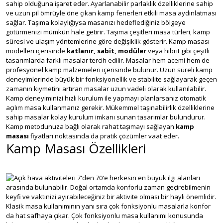
sahip olduğuna işaret eder. Ayarlanabilir parlaklık özelliklerine sahip
ve uzun pil ömrüyle öne çıkan kamp fenerleri etkili masa aydınlatması
sağlar. Taşıma kolaylığıysa masanızı hedeflediğiniz bölgeye
götürmenizi mümkün hale getirir. Taşıma çeşitleri masa türleri, kamp
süresi ve ulaşım yöntemlerine göre değişiklik gösterir. Kamp masası
modelleri içerisinde
katlanır, sabit, modüler
veya hibrit gibi çeşitli
tasarımlarda farklı masalar tercih edilir. Masalar hem acemi hem de
profesyonel kamp malzemeleri içerisinde bulunur. Uzun süreli kamp
deneyimlerinde büyük bir fonksiyonellik ve stabilite sağlayarak geçen
zamanın kıymetini artıran masalar uzun vadeli olarak kullanılabilir.
Kamp deneyiminizi hızlı kurulum ile yapmayı planlarsanız otomatik
açılım masa kullanmanız gerekir. Mükemmel taşınabilirlik özelliklerine
sahip masalar kolay kurulum imkanı sunan tasarımlar bulundurur.
Kamp metodunuza bağlı olarak rahat taşımayı sağlayan
kamp
masası
fiyatları noktasında da pratik çözümler vaat eder.
Kamp Masası Özellikleri
Açık hava aktiviteleri 7'den 70'e herkesin en büyük ilgi alanları
arasında bulunabilir. Doğal ortamda konforlu zaman geçirebilmenin
keyfi ve vaktinizi ayırabileceğiniz bir aktivite olması bir hayli önemlidir.
Klasik masa kullanımının yanı sıra çok fonksiyonlu masalarla konfor
da hat safhaya çıkar. Çok fonksiyonlu masa kullanımı konusunda