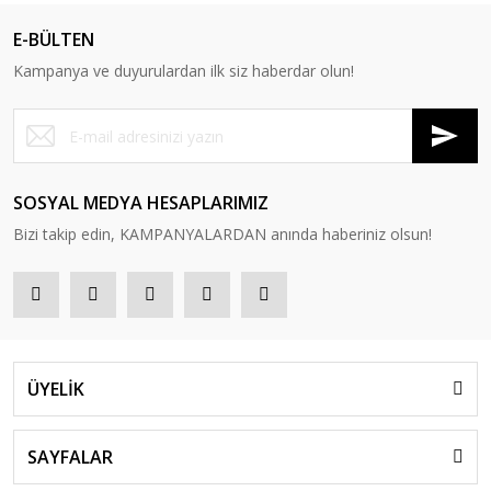
Lr
E-BÜLTEN
Karavan
Kurşunlar
Su
T-Shirt
Sa
Kampanya ve duyurulardan ilk siz haberdar olun!
Ma
Misina ve Çelik
Masa ve
Te
Yağmurluk
Bedenler
Sandalyeler
Ka
Sp
Yelek
Ma
Olta İğneleri
Matlar ve Batonlar
Su
Olta Kamışları
Termos & Matara
SOSYAL MEDYA HESAPLARIMIZ
Ma
Bizi takip edin, KAMPANYALARDAN anında haberiniz olsun!
Uyku Tulumu
Olta Makineleri
Şamandıra Ve
Yatak - Şişme
Stoperler
Yatak
ÜYELİK
SAYFALAR