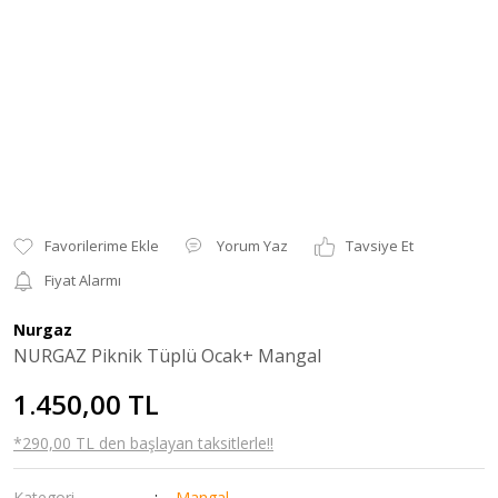
Yorum Yaz
Tavsiye Et
Fiyat Alarmı
Nurgaz
NURGAZ Piknik Tüplü Ocak+ Mangal
1.450,00 TL
*290,00 TL den başlayan taksitlerle!!
Kategori
Mangal