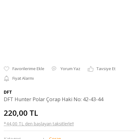
Yorum Yaz
Tavsiye Et
Fiyat Alarmı
DFT
DFT Hunter Polar Çorap Haki No: 42-43-44
220,00 TL
*44,00 TL den başlayan taksitlerle!!
Kategori
Çorap