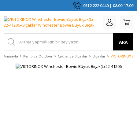
0312 222 0440 | 08.00-17.00
ARA
Anasayfa
Kamp ve Outdoor
Çakılar ve Bıçaklar
Bıçaklar
VICTORINOX Win