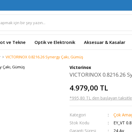
ot ve Tekne
Optik ve Elektronik
Aksesuar & Kasalar
r
VICTORINOX 0.8216.26 Synergy Çakı, Gümüş
Victorinox
VICTORINOX 0.8216.26 S
4.979,00 TL
*995,80 TL den başlayan taksitler
Kategori
Çok Amaçl
Stok Kodu
EY_VT 0.8
Garanti Süresi
24 Ay