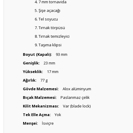
7 mm tornavida
Şişe açacağı
Tel soyucu
Tırnak törpüsü
Tırnak temizleyici
Taşıma klipsi
Boyut (Kapalı):
93 mm
Genişlik:
23 mm
Yükseklik:
17 mm
Ağırlık:
77 g
Gövde Malzemesi:
Alox alüminyum
Bıçak Malzemesi:
Paslanmaz çelik
Kilit Mekanizması:
Var (blade lock)
Tek Elle Açma:
Yok
Menşei:
İsviçre