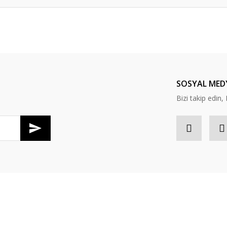
da yetersiz gördüğünüz noktaları öneri formunu kullanarak tarafımıza ileteb
Bu ürüne ilk yorumu siz yapın!
Yorum Yaz
SOSYAL MED
Bizi takip edi
Gönder