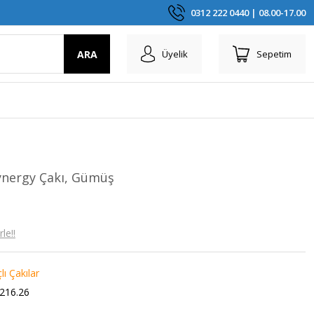
0312 222 0440 | 08.00-17.00
ARA
Üyelik
Sepetim
ynergy Çakı, Gümüş
le!!
ı Çakılar
216.26