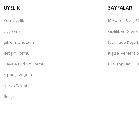
ÜYELİK
SAYFALAR
Yeni Üyelik
Mesafeli Satış 
Üye Girişi
Gizlilik ve Güven
Şifremi Unuttum
İptal İade Koşull
İletişim Formu
Kişisel Veriler Po
Havale Bildirim Formu
Bilgi Toplumu Hi
Sipariş Sorgula
Kargo Takibi
İletişim