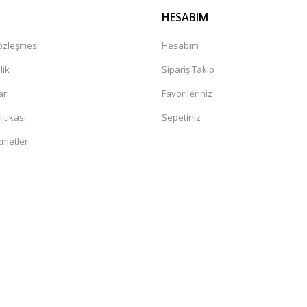
HESABIM
Sözleşmesi
Hesabım
lik
Sipariş Takip
ari
Favorileriniz
litikası
Sepetiniz
zmetleri