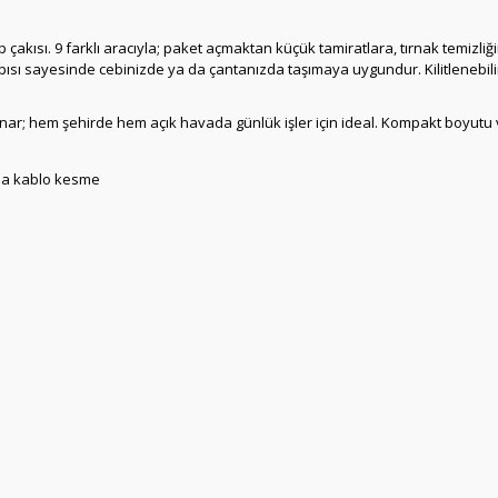
 çakısı. 9 farklı aracıyla; paket açmaktan küçük tamiratlara, tırnak temizl
ısı sayesinde cebinizde ya da çantanızda taşımaya uygundur. Kilitlenebilir 
unar; hem şehirde hem açık havada günlük işler için ideal. Kompakt boyutu
 da kablo kesme