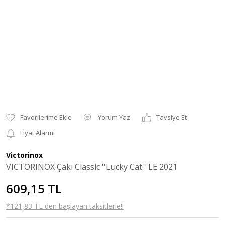
Yorum Yaz
Tavsiye Et
Fiyat Alarmı
Victorinox
VICTORINOX Çakı Classic ''Lucky Cat'' LE 2021
609,15 TL
*121,83 TL den başlayan taksitlerle!!