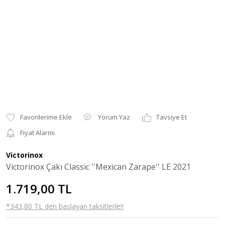
Yorum Yaz
Tavsiye Et
Fiyat Alarmı
Victorinox
Victorinox Çakı Classic ''Mexican Zarape'' LE 2021
1.719,00 TL
*343,80 TL den başlayan taksitlerle!!