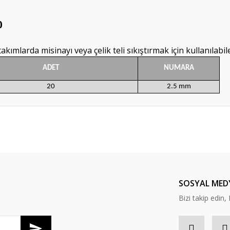
0
 takımlarda misinayı veya çelik teli sıkıştırmak için kullanılabil
ADET
NUMARA
20
2.5 mm
da yetersiz gördüğünüz noktaları öneri formunu kullanarak tarafımıza ileteb
Bu ürüne ilk yorumu siz yapın!
Yorum Yaz
SOSYAL MED
Bizi takip edi