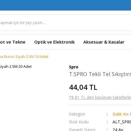
ot ve Tekne
Optik ve Elektronik
Aksesuar & Kasalar
rma Burcu Siyah 2.5M 20 Adet
Spro
T.SPRO Tekli Tel Sıkıştı
44,04 TL
*8,81 TL den başlayan taksitlerle!
Kategori
Balık Avı 
Stok Kodu
ALT_SPR0
Garanti Süresi
24 Ay