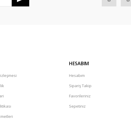
Gönder
HESABIM
Sözleşmesi
Hesabım
lik
Sipariş Takip
ari
Favorileriniz
litikası
Sepetiniz
zmetleri