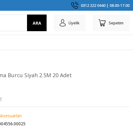
0312 222 0440 | 08.00-17.00
ARA
Üyelik
Sepetim
rma Burcu Siyah 2.5M 20 Adet
!
Aksesuarları
04556.00025