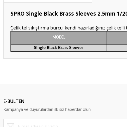
SPRO Single Black Brass Sleeves 2.5mm 1/2
Çelik tel sıkıştırma burcu; kendi hazırladığınız çelik telli
MODEL
Single Black Brass Sleeves
Bu ürünün fiyat bilgisi, resim, ürün açıklamalarında ve diğer konular
Görüş ve önerileriniz için teşekkür ederiz.
Ürün resmi kalitesiz, bozuk veya görüntülenemiyor.
Ürün açıklamasında eksik bilgiler bulunuyor.
E-BÜLTEN
Ürün bilgilerinde hatalar bulunuyor.
Kampanya ve duyurulardan ilk siz haberdar olun!
Ürün fiyatı diğer sitelerden daha pahalı.
Bu ürüne benzer farklı alternatifler olmalı.