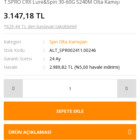
T.SPRO CRX Lure&Spin 30-60G S240M Olta Kamışı
3.147,18 TL
*629,44 TL den başlayan taksitlerle!!
Kategori
Spin Olta Kamışları
Stok Kodu
ALT_SPR002411.00246
Garanti Süresi
24 Ay
Havale
2.989,82 TL (%5,00 havale indirimi)
SEPETE EKLE
ÜRÜN AÇIKLAMASI