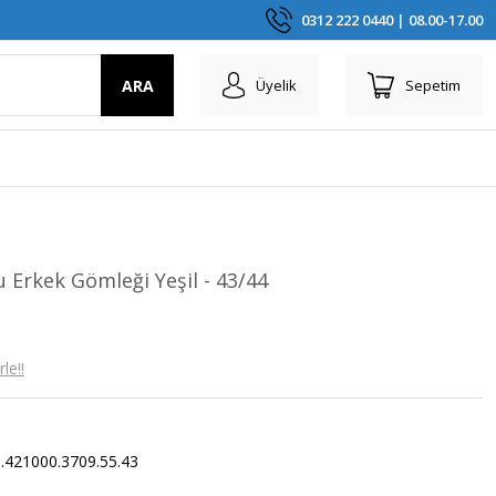
0312 222 0440 | 08.00-17.00
ARA
Üyelik
Sepetim
u Erkek Gömleği Yeşil - 43/44
le!!
.421000.3709.55.43