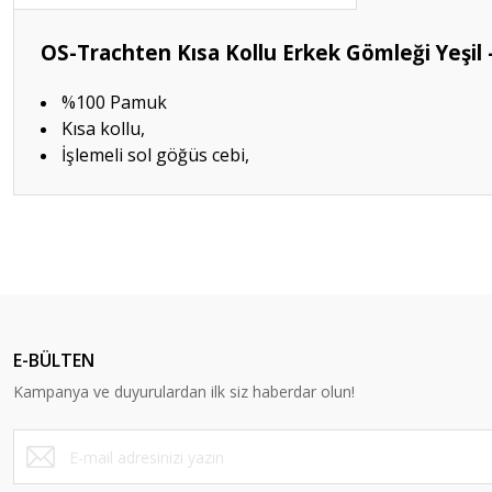
OS-Trachten Kısa Kollu Erkek Gömleği Yeşil 
%100 Pamuk
Kısa kollu,
İşlemeli sol göğüs cebi,
Bu ürünün fiyat bilgisi, resim, ürün açıklamalarında ve diğer konular
Görüş ve önerileriniz için teşekkür ederiz.
Ürün resmi kalitesiz, bozuk veya görüntülenemiyor.
Ürün açıklamasında eksik bilgiler bulunuyor.
E-BÜLTEN
Ürün bilgilerinde hatalar bulunuyor.
Kampanya ve duyurulardan ilk siz haberdar olun!
Ürün fiyatı diğer sitelerden daha pahalı.
Bu ürüne benzer farklı alternatifler olmalı.