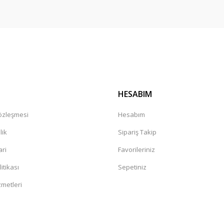
Gönder
HESABIM
Sözleşmesi
Hesabım
lik
Sipariş Takip
ari
Favorileriniz
litikası
Sepetiniz
zmetleri