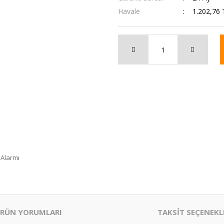
Havale
1.202,76 
 Alarmı
RÜN YORUMLARI
TAKSİT SEÇENEKL