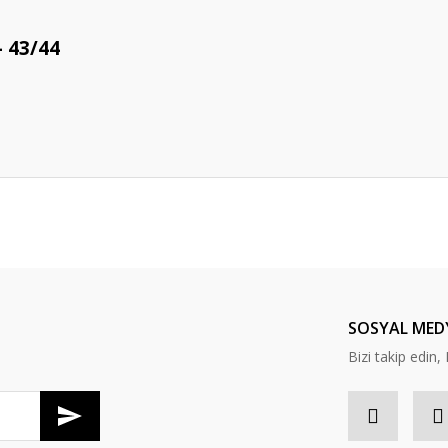
- 43/44
da yetersiz gördüğünüz noktaları öneri formunu kullanarak tarafımıza ileteb
Bu ürüne ilk yorumu siz yapın!
Yorum Yaz
SOSYAL MED
Bizi takip edi