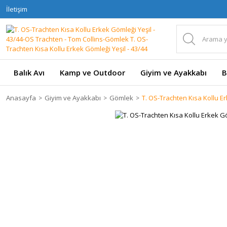
İletişim
Balık Avı
Kamp ve Outdoor
Giyim ve Ayakkabı
B
Anasayfa
Giyim ve Ayakkabı
Gömlek
T. OS-Trachten Kısa Kollu Er