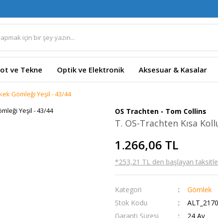
ot ve Tekne
Optik ve Elektronik
Aksesuar & Kasalar
kek Gömleği Yeşil - 43/44
OS Trachten - Tom Collins
T. OS-Trachten Kısa Koll
1.266,06 TL
*253,21 TL den başlayan taksitler
Kategori
Gömlek
Stok Kodu
ALT_2170
Garanti Süresi
24 Ay