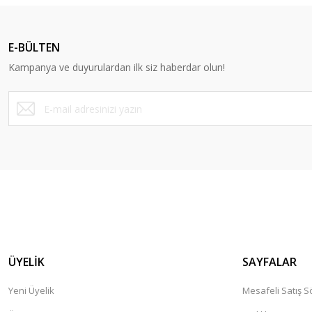
Ürün resmi kalitesiz, bozuk veya görüntülenemiyor.
Ürün açıklamasında eksik bilgiler bulunuyor.
E-BÜLTEN
Ürün bilgilerinde hatalar bulunuyor.
Kampanya ve duyurulardan ilk siz haberdar olun!
Ürün fiyatı diğer sitelerden daha pahalı.
Bu ürüne benzer farklı alternatifler olmalı.
ÜYELİK
SAYFALAR
Yeni Üyelik
Mesafeli Satış 