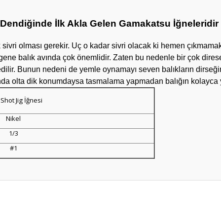
ik Dendiğinde İlk Akla Gelen Gamakatsu İğneleridir
ok sivri olması gerekir. Uç o kadar sivri olacak ki hemen çıkmam
i gene balık avında çok önemlidir. Zaten bu nedenle bir çok dires
 edilir. Bunun nedeni de yemle oynamayı seven balıkların dirseği
ında olta dik konumdaysa tasmalama yapmadan balığın kolayca y
Shot Jig İğnesi
Nikel
1/3
#1
da yetersiz gördüğünüz noktaları öneri formunu kullanarak tarafımıza ileteb
Bu ürüne ilk yorumu siz yapın!