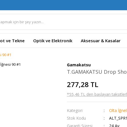
ot ve Tekne
Optik ve Elektronik
Aksesuar & Kasalar
i 90 #1
Gamakatsu
T.GAMAKATSU Drop Shot 
277,28 TL
*55,46 TL den başlayan taksitlerl
Kategori
Olta İğnel
Stok Kodu
ALT_SPR1
Garanti Süresi
24 Ay