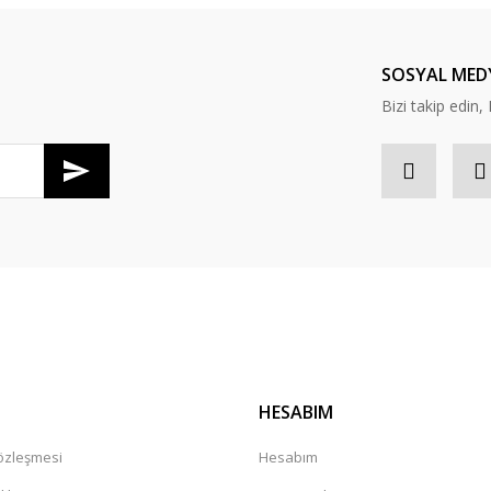
Yorum Yaz
SOSYAL MED
Bizi takip edi
Gönder
HESABIM
Sözleşmesi
Hesabım