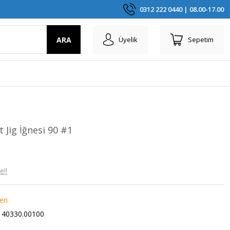
0312 222 0440 | 08.00-17.00
ARA
Üyelik
Sepetim
Jig İğnesi 90 #1
e!!
eri
40330.00100