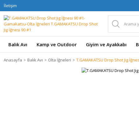
İletişim
Balık Avı
Kamp ve Outdoor
Giyim ve Ayakkabı
B
Anasayfa
Balık Avı
Olta İğneleri
T.GAMAKATSU Drop Shot Jig İğnes