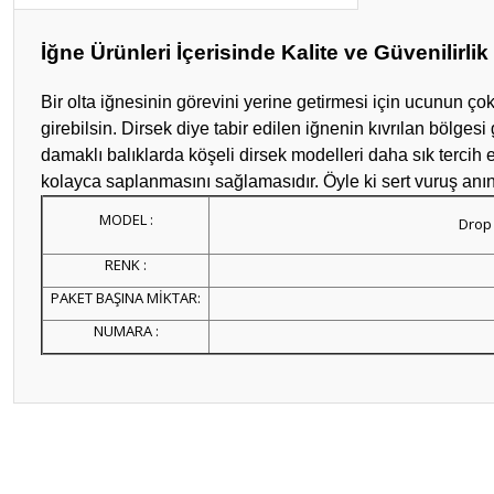
İğne Ürünleri İçerisinde Kalite ve Güvenilirl
Bir olta iğnesinin görevini yerine getirmesi için ucunun ç
girebilsin. Dirsek diye tabir edilen iğnenin kıvrılan bölges
damaklı balıklarda köşeli dirsek modelleri daha sık tercih
kolayca saplanmasını sağlamasıdır. Öyle ki sert vuruş an
MODEL :
Drop 
RENK :
PAKET BAŞINA MİKTAR:
NUMARA :
Bu ürünün fiyat bilgisi, resim, ürün açıklamalarında ve diğer konular
Görüş ve önerileriniz için teşekkür ederiz.