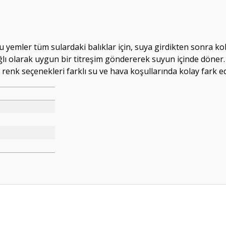
u yemler tüm sulardaki balıklar için, suya girdikten sonra kol
ğlı olarak uygun bir titreşim göndererek suyun içinde döne
 renk seçenekleri farklı su ve hava koşullarında kolay fark ed
da yetersiz gördüğünüz noktaları öneri formunu kullanarak tarafımıza ileteb
Bu ürüne ilk yorumu siz yapın!