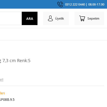
0312 222 0440 | 08.00-17.00
ARA
Üyelik
Sepetim
g 7,3 cm Renk:5
e!!
leri
SP08B.9.5