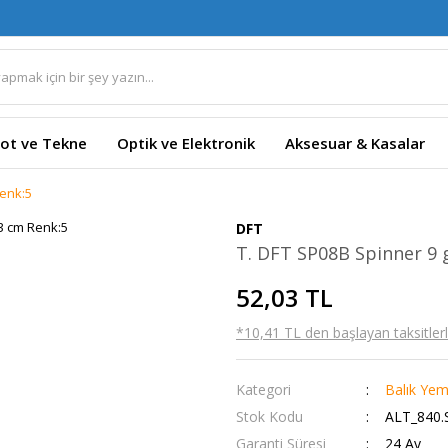
ot ve Tekne
Optik ve Elektronik
Aksesuar & Kasalar
Renk:5
DFT
T. DFT SP08B Spinner 9 
52,03 TL
*10,41 TL den başlayan taksitlerl
Kategori
Balık Yem
Stok Kodu
ALT_840.
Garanti Süresi
24 Ay