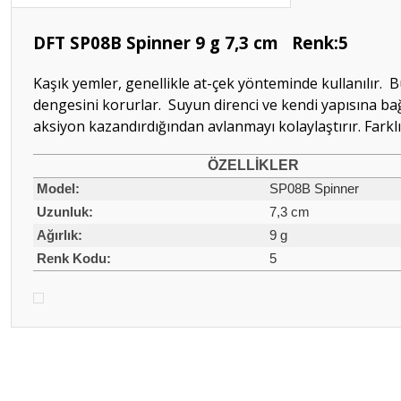
DFT SP08B Spinner 9 g 7,3 cm Renk:5
Kaşık yemler, genellikle at-çek yönteminde kullanılır. B
dengesini korurlar. Suyun direnci ve kendi yapısına ba
aksiyon kazandırdığından avlanmayı kolaylaştırır. Farklı
ÖZELLİK
LER
Model:
SP08B Spinner
Uzunluk:
7,3 cm
Ağırlık:
9 g
Renk Kodu:
5
Bu ürünün fiyat bilgisi, resim, ürün açıklamalarında ve diğer konular
Görüş ve önerileriniz için teşekkür ederiz.