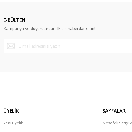
Ürün resmi kalitesiz, bozuk veya görüntülenemiyor.
Ürün açıklamasında eksik bilgiler bulunuyor.
E-BÜLTEN
Ürün bilgilerinde hatalar bulunuyor.
Kampanya ve duyurulardan ilk siz haberdar olun!
Ürün fiyatı diğer sitelerden daha pahalı.
Bu ürüne benzer farklı alternatifler olmalı.
ÜYELİK
SAYFALAR
Yeni Üyelik
Mesafeli Satış 