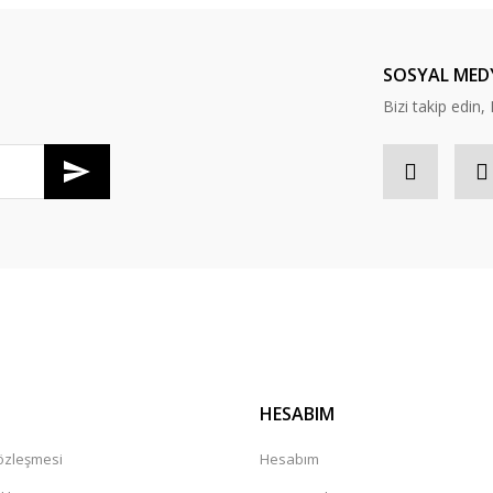
Yorum Yaz
SOSYAL MED
Bizi takip edi
Gönder
HESABIM
Sözleşmesi
Hesabım