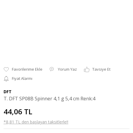
Yorum Yaz
Tavsiye Et
Fiyat Alarmı
DFT
T. DFT SP08B Spinner 4,1 g 5,4 cm Renk:4
44,06 TL
*8,81 TL den başlayan taksitlerle!!