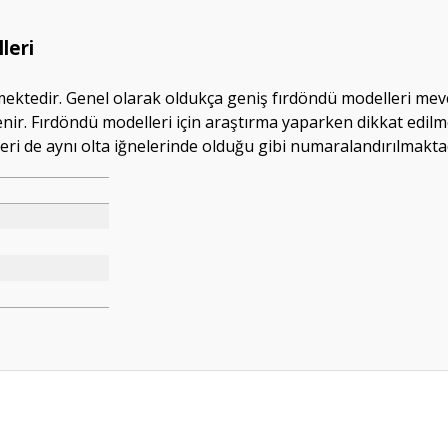
leri
rmektedir. Genel olarak oldukça geniş fırdöndü modelleri mevc
ir. Fırdöndü modelleri için araştırma yaparken dikkat edilm
leri de aynı olta iğnelerinde olduğu gibi numaralandırılmakta
da yetersiz gördüğünüz noktaları öneri formunu kullanarak tarafımıza ileteb
Bu ürüne ilk yorumu siz yapın!