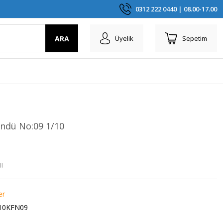
0312 222 0440 | 08.00-17.00
ARA
Üyelik
Sepetim
döndü No:09 1/10
!
er
.10KFN09