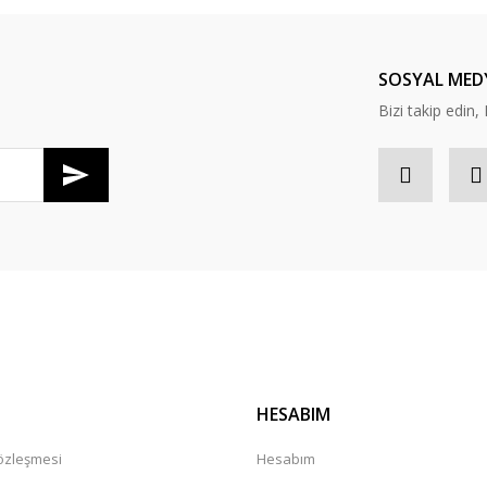
Yorum Yaz
SOSYAL MED
Bizi takip edi
Gönder
HESABIM
Sözleşmesi
Hesabım