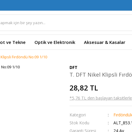
ot ve Tekne
Optik ve Elektronik
Aksesuar & Kasalar
 Klipsli Fırdöndü No:09 1/10
DFT
T. DFT Nikel Klipsli Fır
28,82 TL
*5,76 TL den başlayan taksitlerle!
Kategori
Fırdöndül
Stok Kodu
ALT_853
Garanti Süresi
24 Ay