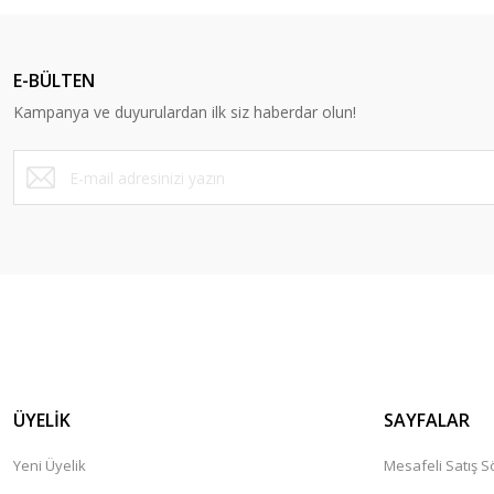
Ürün resmi kalitesiz, bozuk veya görüntülenemiyor.
Ürün açıklamasında eksik bilgiler bulunuyor.
E-BÜLTEN
Ürün bilgilerinde hatalar bulunuyor.
Kampanya ve duyurulardan ilk siz haberdar olun!
Ürün fiyatı diğer sitelerden daha pahalı.
Bu ürüne benzer farklı alternatifler olmalı.
ÜYELİK
SAYFALAR
Yeni Üyelik
Mesafeli Satış 