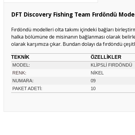
DFT Discovery Fishing Team Fırdöndü Model
Fırdöndü modelleri olta takımı içindeki bağları birleşti
halka bölümüne de misinanın bağlanması olarak belirlen
olarak karşımıza çıkar. Bundan dolayı da fırdöndü çeşit
TEKNİK
ÖZELLİKLER
MODEL
:
KLİPSLİ FIRDÖNDÜ
RENK:
NİKEL
NUMARA:
09
PAKET ADETİ:
10
Bu ürünün fiyat bilgisi, resim, ürün açıklamalarında ve diğer konular
Görüş ve önerileriniz için teşekkür ederiz.