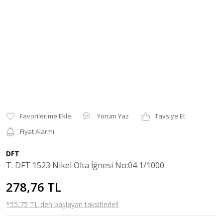
Yorum Yaz
Tavsiye Et
Fiyat Alarmı
DFT
T. DFT 1523 Nikel Olta İğnesi No:04 1/1000
278,76 TL
*55,75 TL den başlayan taksitlerle!!