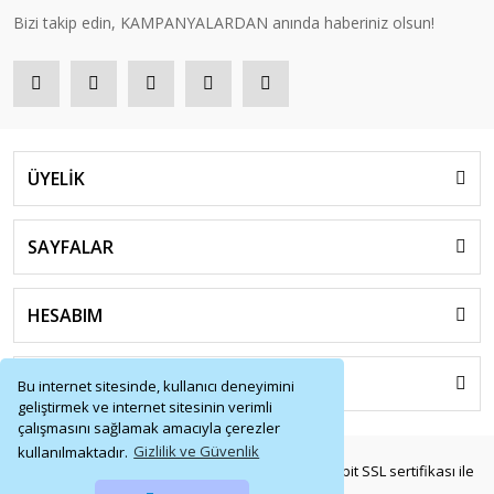
Bizi takip edin, KAMPANYALARDAN anında haberiniz olsun!
ÜYELİK
SAYFALAR
HESABIM
HIZLI MENÜ
Bu internet sitesinde, kullanıcı deneyimini
geliştirmek ve internet sitesinin verimli
çalışmasını sağlamak amacıyla çerezler
kullanılmaktadır.
Gizlilik ve Güvenlik
© Tüm Hakları Saklıdır. Kredi kartı bilgileriniz 256bit SSL sertifikası ile
korunmaktadır.