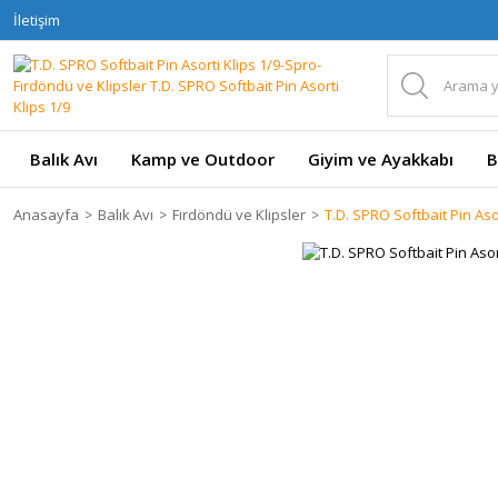
İletişim
Balık Avı
Kamp ve Outdoor
Giyim ve Ayakkabı
B
Anasayfa
Balık Avı
Fırdöndü ve Klipsler
T.D. SPRO Softbait Pin Asor