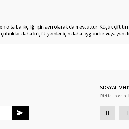
n olta balıkçılığı için ayrı olarak da mevcuttur. Küçük çift t
sit çubuklar daha küçük yemler için daha uygundur veya yem 
da yetersiz gördüğünüz noktaları öneri formunu kullanarak tarafımıza ileteb
Bu ürüne ilk yorumu siz yapın!
Yorum Yaz
SOSYAL MED
Bizi takip edi