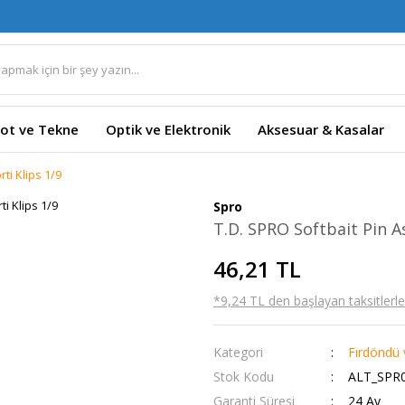
ot ve Tekne
Optik ve Elektronik
Aksesuar & Kasalar
ti Klips 1/9
Spro
T.D. SPRO Softbait Pin As
46,21 TL
*9,24 TL den başlayan taksitlerle!
Kategori
Fırdöndü v
Stok Kodu
ALT_SPR0
Garanti Süresi
24 Ay