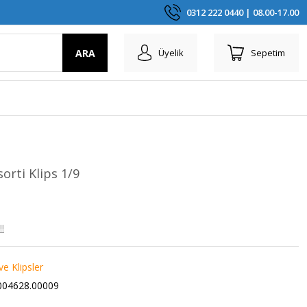
0312 222 0440 | 08.00-17.00
ARA
Üyelik
Sepetim
orti Klips 1/9
!
e Klipsler
04628.00009