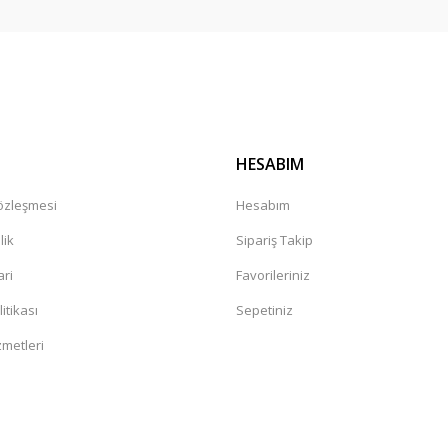
Gönder
HESABIM
Sözleşmesi
Hesabım
lik
Sipariş Takip
ari
Favorileriniz
litikası
Sepetiniz
zmetleri