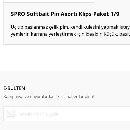
SPRO Softbait Pin Asorti Klips Paket 1/9
Üç tip paslanmaz çelik pim, kendi kulesini yapmak isteye
yemlerin karnına yerleştirmek için idealdir. Küçük, ba
Bu ürünün fiyat bilgisi, resim, ürün açıklamalarında ve diğer konular
Görüş ve önerileriniz için teşekkür ederiz.
Ürün resmi kalitesiz, bozuk veya görüntülenemiyor.
Ürün açıklamasında eksik bilgiler bulunuyor.
E-BÜLTEN
Ürün bilgilerinde hatalar bulunuyor.
Kampanya ve duyurulardan ilk siz haberdar olun!
Ürün fiyatı diğer sitelerden daha pahalı.
Bu ürüne benzer farklı alternatifler olmalı.