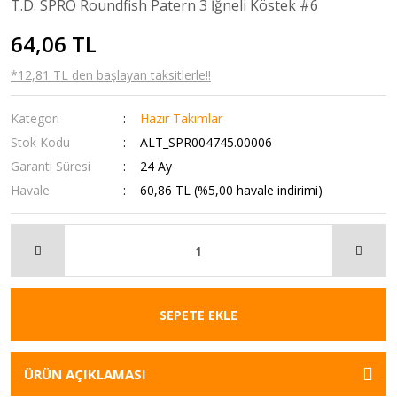
T.D. SPRO Roundfish Patern 3 İğneli Köstek #6
64,06 TL
*12,81 TL den başlayan taksitlerle!!
Kategori
Hazır Takımlar
Stok Kodu
ALT_SPR004745.00006
Garanti Süresi
24 Ay
Havale
60,86 TL (%5,00 havale indirimi)
SEPETE EKLE
ÜRÜN AÇIKLAMASI