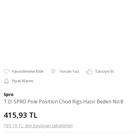
Yorum Yaz
Tavsiye Et
Fiyat Alarmı
Spro
T.D. SPRO Pole Position Chod Rigs Hazır Beden No:8
415,93 TL
*83,19 TL den başlayan taksitlerle!!