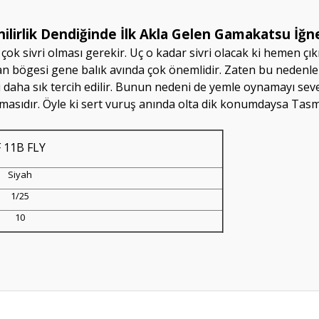
nilirlik Dendiğinde İlk Akla Gelen Gamakatsu İğne
n çok sivri olması gerekir. Uç o kadar sivri olacak ki hemen 
rılan bögesi gene balık avında çok önemlidir. Zaten bu nedenle
 daha sık tercih edilir. Bunun nedeni de yemle oynamayı seven
amasıdır. Öyle ki sert vuruş anında olta dik konumdaysa Ta
F 11B FLY
Siyah
1/25
10
da yetersiz gördüğünüz noktaları öneri formunu kullanarak tarafımıza ileteb