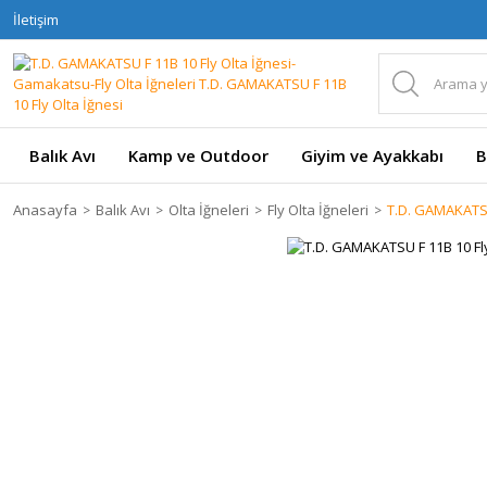
İletişim
Balık Avı
Kamp ve Outdoor
Giyim ve Ayakkabı
B
Anasayfa
Balık Avı
Olta İğneleri
Fly Olta İğneleri
T.D. GAMAKATSU