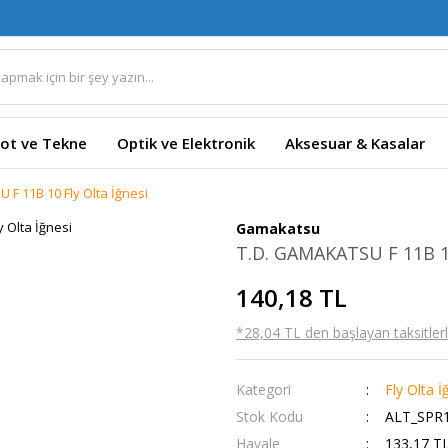
ot ve Tekne
Optik ve Elektronik
Aksesuar & Kasalar
 F 11B 10 Fly Olta İğnesi
Gamakatsu
T.D. GAMAKATSU F 11B 10
140,18 TL
*28,04 TL den başlayan taksitlerl
Kategori
Fly Olta İ
Stok Kodu
ALT_SPR1
Havale
133,17 TL