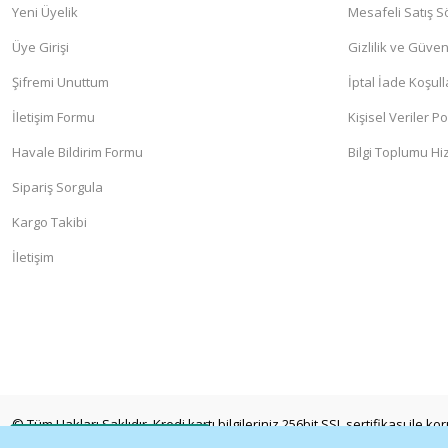
Yeni Üyelik
Mesafeli Satış 
Üye Girişi
Gizlilik ve Güven
Şifremi Unuttum
İptal İade Koşull
İletişim Formu
Kişisel Veriler Po
Havale Bildirim Formu
Bilgi Toplumu Hi
Sipariş Sorgula
Kargo Takibi
İletişim
© Tüm Hakları Saklıdır. Kredi kartı bilgileriniz 256bit SSL sertifikası ile k