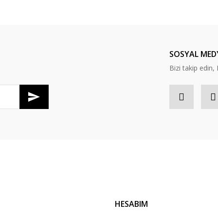
Bu ürüne ilk yorumu siz yapın!
Yorum Yaz
SOSYAL MED
Bizi takip edi
Gönder
HESABIM