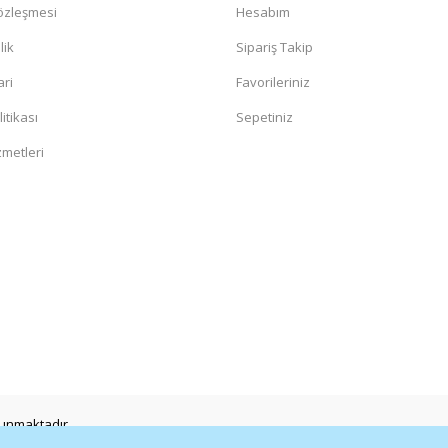
Sözleşmesi
Hesabım
lik
Sipariş Takip
ari
Favorileriniz
litikası
Sepetiniz
zmetleri
orunmaktadır.