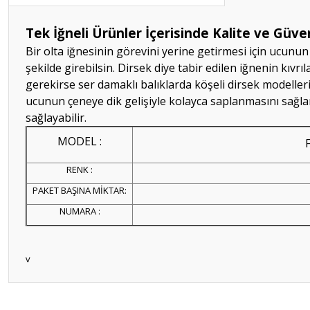
Tek İğneli Ürünler İçerisinde Kalite ve Güve
Bir olta iğnesinin görevini yerine getirmesi için ucunu
şekilde girebilsin. Dirsek diye tabir edilen iğnenin kıv
gerekirse ser damaklı balıklarda köşeli dirsek modelleri
ucunun çeneye dik gelişiyle kolayca saplanmasını sağl
sağlayabilir.
MODEL :
RENK :
PAKET BAŞINA MİKTAR:
NUMARA :
v
Bu ürünün fiyat bilgisi, resim, ürün açıklamalarında ve diğer konular