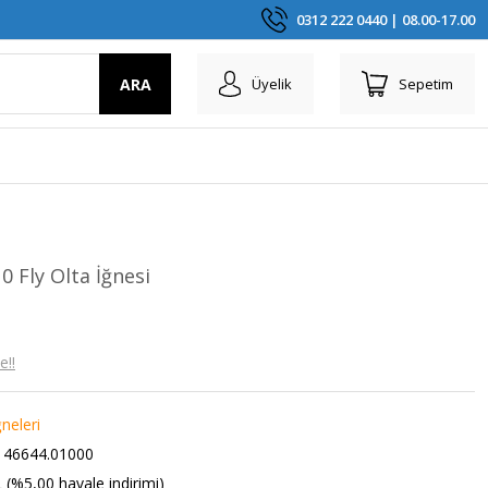
0312 222 0440 | 08.00-17.00
ARA
Üyelik
Sepetim
 Fly Olta İğnesi
e!!
ğneleri
46644.01000
 (%5,00 havale indirimi)