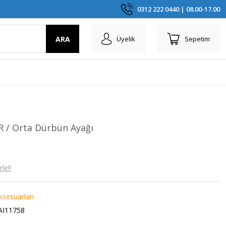
0312 222 0440 | 08.00-17.00
ARA
Üyelik
Sepetim
 / Orta Dürbün Ayağı
le!!
sesuarları
AI11758