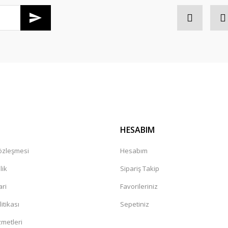
Gönder
HESABIM
Sözleşmesi
Hesabım
lik
Sipariş Takip
ari
Favorileriniz
litikası
Sepetiniz
zmetleri