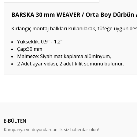
BARSKA 30 mm WEAVER / Orta Boy Dürbün 
Kırlangıç montaj halkları kullanılarak, tüfeğe uygun des
Yükseklik: 0,9" - 1,2"
Çap:30 mm
Malmeze: Siyah mat kaplama alüminyum,
2 Adet ayar vidası, 2 adet kilit somunu bulunur.
Bu ürünün fiyat bilgisi, resim, ürün açıklamalarında ve diğer konular
Görüş ve önerileriniz için teşekkür ederiz.
Ürün resmi kalitesiz, bozuk veya görüntülenemiyor.
Ürün açıklamasında eksik bilgiler bulunuyor.
E-BÜLTEN
Ürün bilgilerinde hatalar bulunuyor.
Kampanya ve duyurulardan ilk siz haberdar olun!
Ürün fiyatı diğer sitelerden daha pahalı.