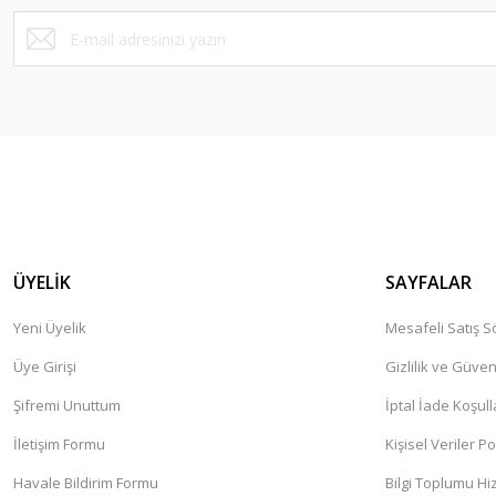
Bu ürüne benzer farklı alternatifler olmalı.
ÜYELİK
SAYFALAR
Yeni Üyelik
Mesafeli Satış 
Üye Girişi
Gizlilik ve Güven
Şifremi Unuttum
İptal İade Koşull
İletişim Formu
Kişisel Veriler Po
Havale Bildirim Formu
Bilgi Toplumu Hi