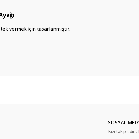
Ayağı
tek vermek için tasarlanmıştır.
da yetersiz gördüğünüz noktaları öneri formunu kullanarak tarafımıza ileteb
Bu ürüne ilk yorumu siz yapın!
Yorum Yaz
SOSYAL MED
Bizi takip edi