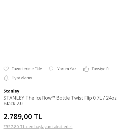
Yorum Yaz
Tavsiye Et
Fiyat Alarmı
Stanley
STANLEY The IceFlow™ Bottle Twist Flip 0.7L / 24oz
Black 2.0
2.789,00 TL
*557,80 TL den başlayan taksitlerle!!