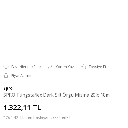
Yorum Yaz
Tavsiye Et
Fiyat Alarmı
Spro
SPRO Tungstaflex Dark Silt Örgü Misina 20lb 18m
1.322,11 TL
*264,42 TL den başlayan taksitlerle!!