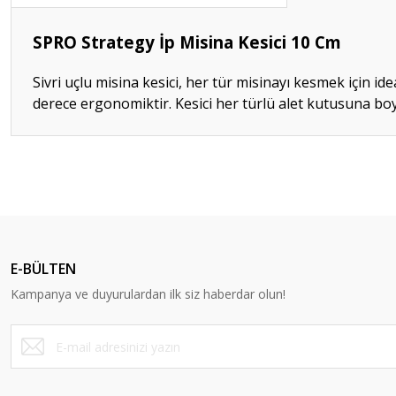
SPRO Strategy İp Misina Kesici 10 Cm
Sivri uçlu misina kesici, her tür misinayı kesmek için ide
derece ergonomiktir. Kesici her türlü alet kutusuna bo
Bu ürünün fiyat bilgisi, resim, ürün açıklamalarında ve diğer konular
Görüş ve önerileriniz için teşekkür ederiz.
Ürün resmi kalitesiz, bozuk veya görüntülenemiyor.
Ürün açıklamasında eksik bilgiler bulunuyor.
E-BÜLTEN
Ürün bilgilerinde hatalar bulunuyor.
Kampanya ve duyurulardan ilk siz haberdar olun!
Ürün fiyatı diğer sitelerden daha pahalı.
Bu ürüne benzer farklı alternatifler olmalı.