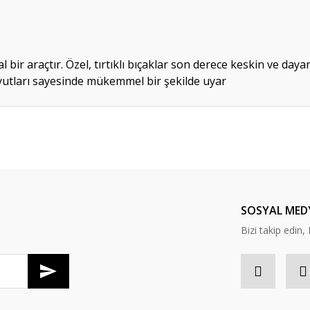
al bir araçtır. Özel, tırtıklı bıçaklar son derece keskin ve day
yutları sayesinde mükemmel bir şekilde uyar
da yetersiz gördüğünüz noktaları öneri formunu kullanarak tarafımıza ileteb
Bu ürüne ilk yorumu siz yapın!
Yorum Yaz
SOSYAL MED
Bizi takip edi