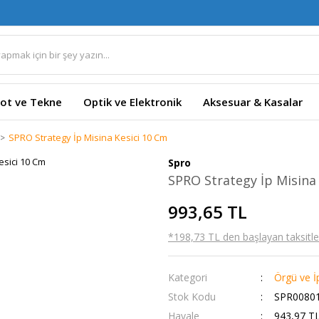
ot ve Tekne
Optik ve Elektronik
Aksesuar & Kasalar
SPRO Strategy İp Misina Kesici 10 Cm
Spro
SPRO Strategy İp Misina
993,65 TL
*198,73 TL den başlayan taksitler
Kategori
Örgü ve İ
Stok Kodu
SPR00801
Havale
943,97 TL