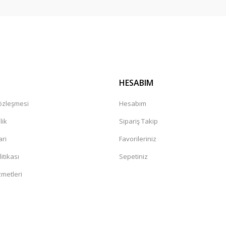
Gönder
HESABIM
Sözleşmesi
Hesabım
lik
Sipariş Takip
ari
Favorileriniz
litikası
Sepetiniz
zmetleri