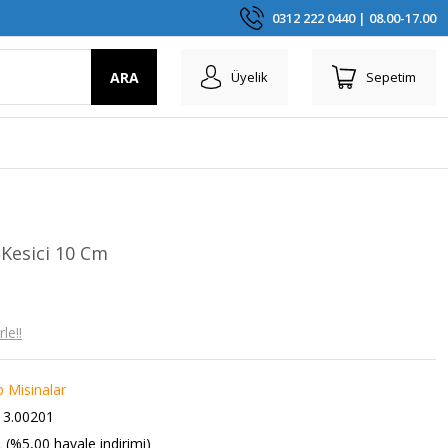
0312 222 0440 | 08.00-17.00
ARA
Üyelik
Sepetim
 Kesici 10 Cm
le!!
p Misinalar
3.00201
 (%5,00 havale indirimi)