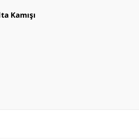
lta Kamışı
da yetersiz gördüğünüz noktaları öneri formunu kullanarak tarafımıza ileteb
Bu ürüne ilk yorumu siz yapın!