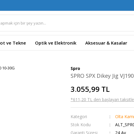
ot ve Tekne
Optik ve Elektronik
Aksesuar & Kasalar
G
Spro
SPRO SPX Dikey Jig VJ19
3.055,99 TL
*611,20 TL den başlayan taksitler
Kategori
Olta Kamı
Stok Kodu
ALT_SPR0
Garanti Süresi
24 Ay