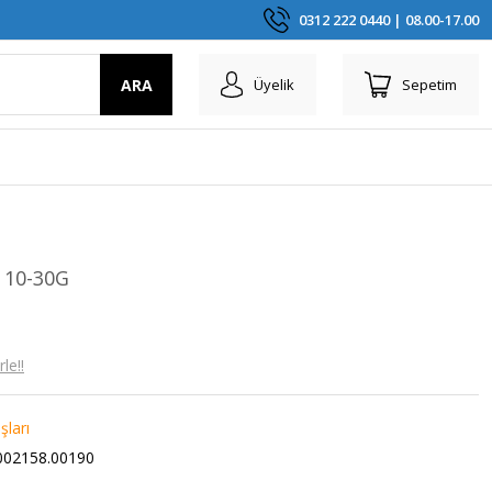
0312 222 0440 | 08.00-17.00
ARA
Üyelik
Sepetim
0 10-30G
le!!
şları
02158.00190