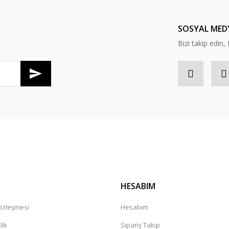
Yorum Yaz
SOSYAL MED
Bizi takip edi
Gönder
HESABIM
Sözleşmesi
Hesabım
lik
Sipariş Takip