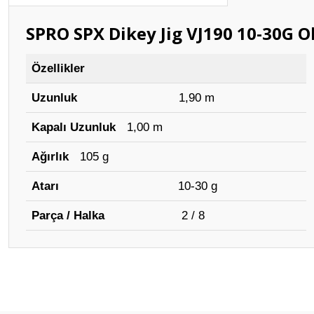
SPRO SPX Dikey Jig VJ190 10-30G O
Özellikler
Uzunluk
1,90 m
Kapalı Uzunluk
1,00 m
Ağırlık
105 g
Atarı
10-30 g
Parça / Halka
2 / 8
Bu ürünün fiyat bilgisi, resim, ürün açıklamalarında ve diğer konular
Görüş ve önerileriniz için teşekkür ederiz.