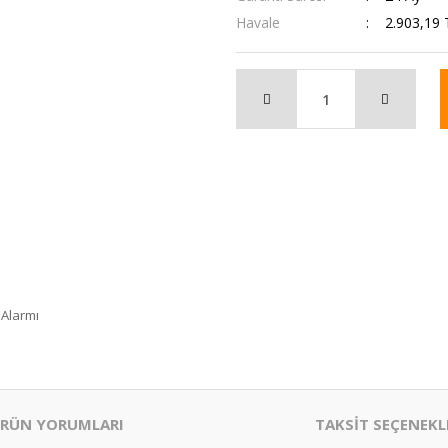
Havale
2.903,19 
 Alarmı
RÜN YORUMLARI
TAKSİT SEÇENEKL