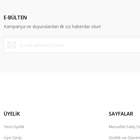
Ürün resmi kalitesiz, bozuk veya görüntülenemiyor.
Ürün açıklamasında eksik bilgiler bulunuyor.
E-BÜLTEN
Ürün bilgilerinde hatalar bulunuyor.
Kampanya ve duyurulardan ilk siz haberdar olun!
Ürün fiyatı diğer sitelerden daha pahalı.
Bu ürüne benzer farklı alternatifler olmalı.
ÜYELİK
SAYFALAR
Yeni Üyelik
Mesafeli Satış 
Üye Girişi
Gizlilik ve Güven