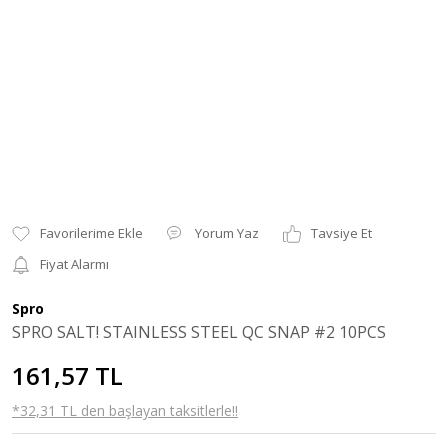
Yorum Yaz
Tavsiye Et
Fiyat Alarmı
Spro
SPRO SALT! STAINLESS STEEL QC SNAP #2 10PCS
161,57 TL
*32,31 TL den başlayan taksitlerle!!