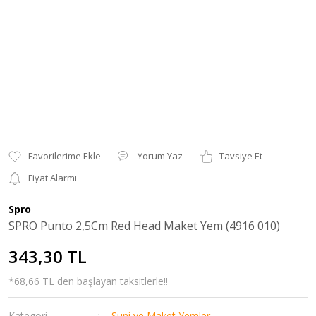
Yorum Yaz
Tavsiye Et
Fiyat Alarmı
Spro
SPRO Punto 2,5Cm Red Head Maket Yem (4916 010)
343,30 TL
*68,66 TL den başlayan taksitlerle!!
Kategori
Suni ve Maket Yemler