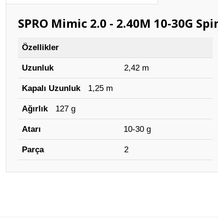
SPRO Mimic 2.0 - 2.40M 10-30G Spi
Özellikler
Uzunluk
2,42 m
Kapalı Uzunluk
1,25 m
Ağırlık
127 g
Atarı
10-30 g
Parça
2
Bu ürünün fiyat bilgisi, resim, ürün açıklamalarında ve diğer konular
Görüş ve önerileriniz için teşekkür ederiz.