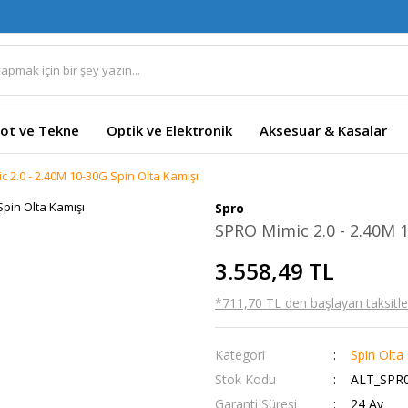
ot ve Tekne
Optik ve Elektronik
Aksesuar & Kasalar
 2.0 - 2.40M 10-30G Spin Olta Kamışı
Spro
SPRO Mimic 2.0 - 2.40M 
3.558,49 TL
*711,70 TL den başlayan taksitler
Kategori
Spin Olta
Stok Kodu
ALT_SPR0
Garanti Süresi
24 Ay