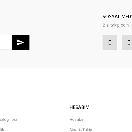
Yorum Yaz
SOSYAL MED
Bizi takip edi
Gönder
HESABIM
Sözleşmesi
Hesabım
lik
Sipariş Takip