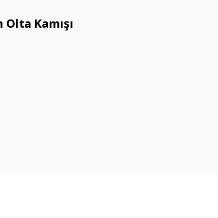
n Olta Kamışı
da yetersiz gördüğünüz noktaları öneri formunu kullanarak tarafımıza ileteb
Bu ürüne ilk yorumu siz yapın!