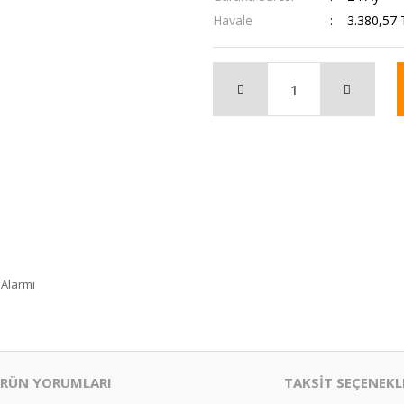
Havale
3.380,57 
 Alarmı
RÜN YORUMLARI
TAKSİT SEÇENEKL