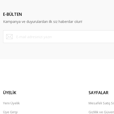
Ürün resmi kalitesiz, bozuk veya görüntülenemiyor.
Ürün açıklamasında eksik bilgiler bulunuyor.
E-BÜLTEN
Ürün bilgilerinde hatalar bulunuyor.
Kampanya ve duyurulardan ilk siz haberdar olun!
Ürün fiyatı diğer sitelerden daha pahalı.
Bu ürüne benzer farklı alternatifler olmalı.
ÜYELİK
SAYFALAR
Yeni Üyelik
Mesafeli Satış 
Üye Girişi
Gizlilik ve Güven