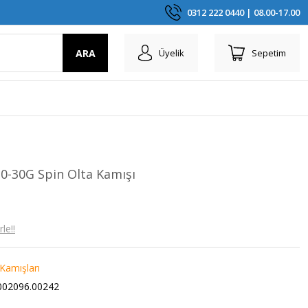
0312 222 0440 | 08.00-17.00
ARA
Üyelik
Sepetim
10-30G Spin Olta Kamışı
le!!
 Kamışları
02096.00242