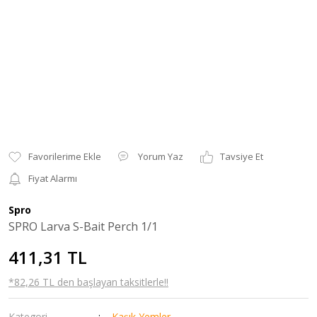
Yorum Yaz
Tavsiye Et
Fiyat Alarmı
Spro
SPRO Larva S-Bait Perch 1/1
411,31 TL
*82,26 TL den başlayan taksitlerle!!
Kategori
Kaşık Yemler