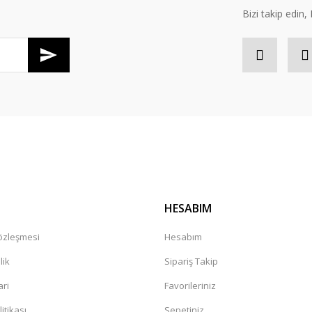
Bizi takip edi
Gönder
HESABIM
Sözleşmesi
Hesabım
lik
Sipariş Takip
ari
Favorileriniz
litikası
Sepetiniz