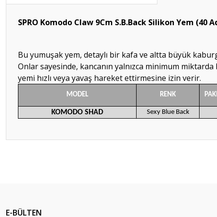
SPRO Komodo Claw 9Cm S.B.Back Silikon Yem (40 A
Bu yumuşak yem, detaylı bir kafa ve altta büyük kaburgal
Onlar sayesinde, kancanın yalnızca minimum miktarda ka
yemi hızlı veya yavaş hareket ettirmesine izin verir.
MODEL
RENK
PAK
KOMODO SHAD
Sexy Blue Back
Bu ürünün fiyat bilgisi, resim, ürün açıklamalarında ve diğer konular
Görüş ve önerileriniz için teşekkür ederiz.
Ürün resmi kalitesiz, bozuk veya görüntülenemiyor.
Ürün açıklamasında eksik bilgiler bulunuyor.
E-BÜLTEN
Ürün bilgilerinde hatalar bulunuyor.