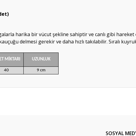
det)
arla harika bir vücut şekline sahiptir ve canlı gibi hareket e
uçuğu delmesi gerekir ve daha hızlı takılabilir. Sıralı kuyr
ET MİKTARI
UZUNLUK
40
9 cm
da yetersiz gördüğünüz noktaları öneri formunu kullanarak tarafımıza ileteb
Bu ürüne ilk yorumu siz yapın!
Yorum Yaz
SOSYAL MED