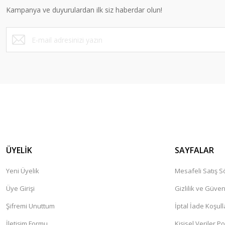
Kampanya ve duyurulardan ilk siz haberdar olun!
Ürün fiyatı diğer sitelerden daha pahalı.
Bu ürüne benzer farklı alternatifler olmalı.
ÜYELİK
SAYFALAR
Yeni Üyelik
Mesafeli Satış 
Üye Girişi
Gizlilik ve Güven
Şifremi Unuttum
İptal İade Koşull
İletişim Formu
Kişisel Veriler Po