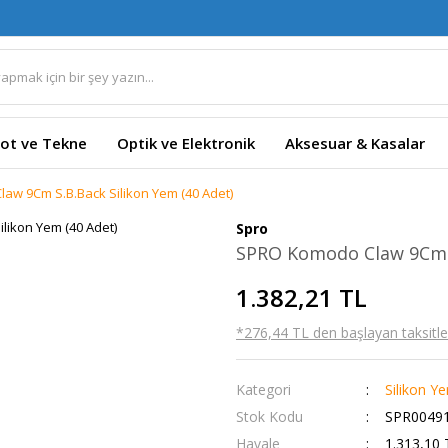
ot ve Tekne
Optik ve Elektronik
Aksesuar & Kasalar
aw 9Cm S.B.Back Silikon Yem (40 Adet)
Spro
SPRO Komodo Claw 9Cm S
1.382,21 TL
*276,44 TL den başlayan taksitler
Kategori
Silikon Y
Stok Kodu
SPR00491
Havale
1.313,10 