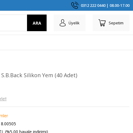
0312 222 0440 | 08.00-17.00
ARA
Üyelik
Sepetim
.B.Back Silikon Yem (40 Adet)
le!!
emler
8.00505
TL (%5,00 havale indirimi)