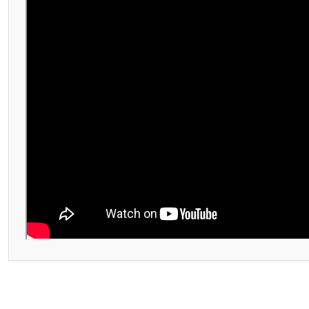
Bu ürünün fiyat bilgisi, resim, ürün açıklamalarında ve diğer konular
Görüş ve önerileriniz için teşekkür ederiz.