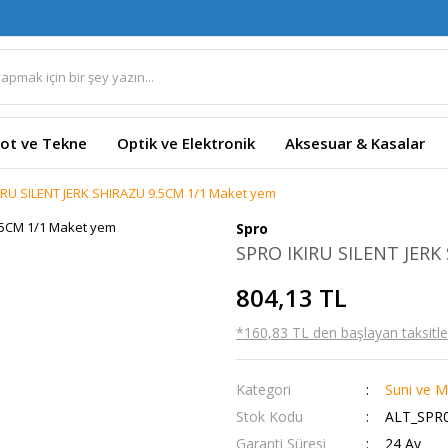
ot ve Tekne
Optik ve Elektronik
Aksesuar & Kasalar
IRU SILENT JERK SHIRAZU 9.5CM 1/1 Maket yem
Spro
SPRO IKIRU SILENT JERK
804,13 TL
*160,83 TL den başlayan taksitler
Kategori
Suni ve M
Stok Kodu
ALT_SPR0
Garanti Süresi
24 Ay