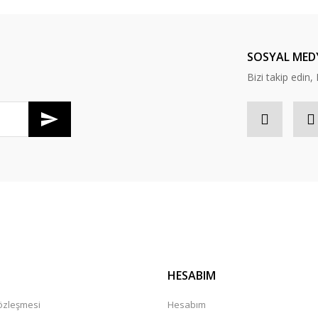
Yorum Yaz
SOSYAL MED
Bizi takip edi
Gönder
HESABIM
Sözleşmesi
Hesabım