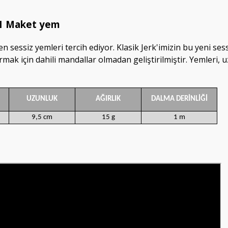
/1 Maket yem
ken sessiz yemleri tercih ediyor.
Klasik Jerk'imizin bu yeni se
ak için dahili mandallar olmadan geliştirilmiştir. Yemleri, uz
UZUNLUK
AĞIRLIK
DALMA DERİNLİĞİ
9,5 cm
15 g
1 m