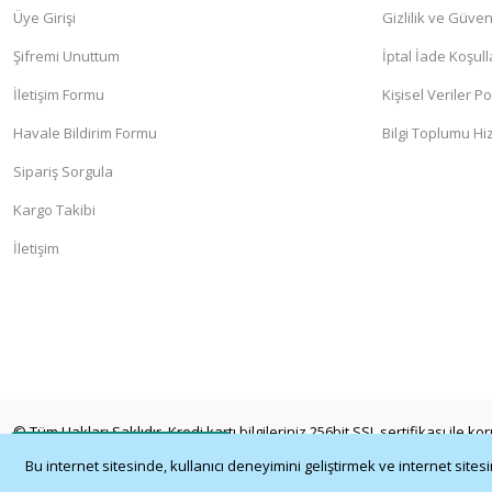
Üye Girişi
Gizlilik ve Güven
Şifremi Unuttum
İptal İade Koşull
İletişim Formu
Kişisel Veriler Po
Havale Bildirim Formu
Bilgi Toplumu Hi
Sipariş Sorgula
Kargo Takibi
İletişim
© Tüm Hakları Saklıdır. Kredi kartı bilgileriniz 256bit SSL sertifikası ile k
Whatsapp İletişim
Bu internet sitesinde, kullanıcı deneyimini geliştirmek ve internet site