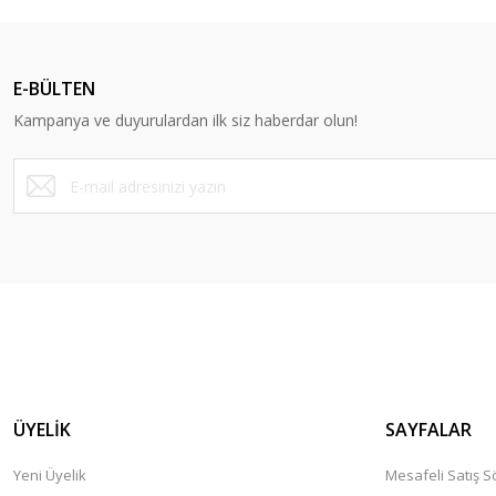
Ürün resmi kalitesiz, bozuk veya görüntülenemiyor.
Ürün açıklamasında eksik bilgiler bulunuyor.
E-BÜLTEN
Ürün bilgilerinde hatalar bulunuyor.
Kampanya ve duyurulardan ilk siz haberdar olun!
Ürün fiyatı diğer sitelerden daha pahalı.
Bu ürüne benzer farklı alternatifler olmalı.
ÜYELİK
SAYFALAR
Yeni Üyelik
Mesafeli Satış 