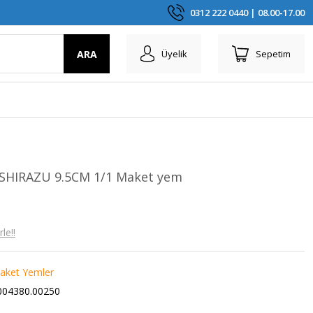
0312 222 0440 | 08.00-17.00
ARA
Üyelik
Sepetim
 SHIRAZU 9.5CM 1/1 Maket yem
le!!
aket Yemler
04380.00250