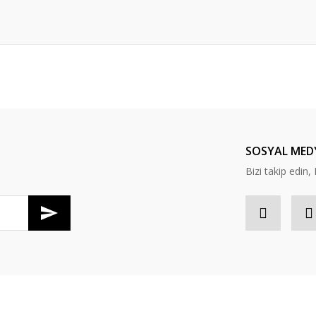
da yetersiz gördüğünüz noktaları öneri formunu kullanarak tarafımıza ileteb
Bu ürüne ilk yorumu siz yapın!
Yorum Yaz
SOSYAL MED
Bizi takip edi
Gönder