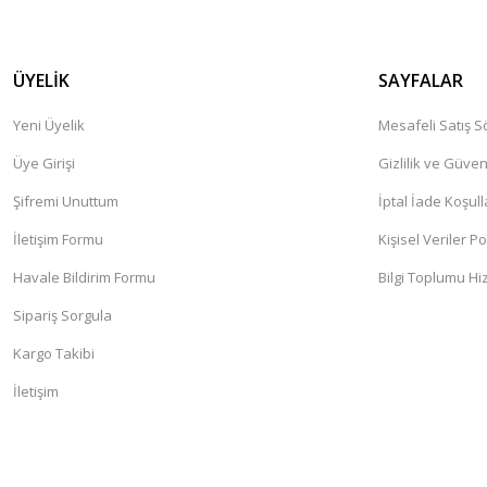
ÜYELİK
SAYFALAR
Yeni Üyelik
Mesafeli Satış 
Üye Girişi
Gizlilik ve Güven
Şifremi Unuttum
İptal İade Koşull
İletişim Formu
Kişisel Veriler Po
Havale Bildirim Formu
Bilgi Toplumu Hi
Sipariş Sorgula
Kargo Takibi
İletişim