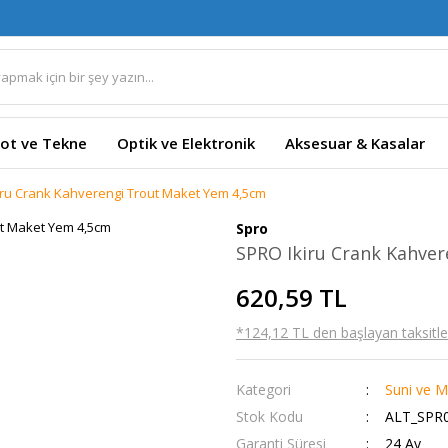
ot ve Tekne
Optik ve Elektronik
Aksesuar & Kasalar
iru Crank Kahverengi Trout Maket Yem 4,5cm
Spro
SPRO Ikiru Crank Kahve
620,59 TL
*124,12 TL den başlayan taksitler
Kategori
Suni ve M
Stok Kodu
ALT_SPR0
Garanti Süresi
24 Ay