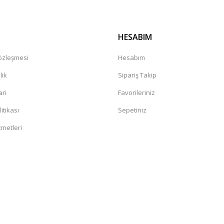
HESABIM
Sözleşmesi
Hesabım
lik
Sipariş Takip
ari
Favorileriniz
litikası
Sepetiniz
zmetleri