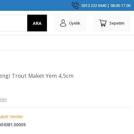
0312 222 0440 | 08.00-17.00
ARA
Üyelik
Sepetim
rengi Trout Maket Yem 4,5cm
le!!
aket Yemler
04381.00009