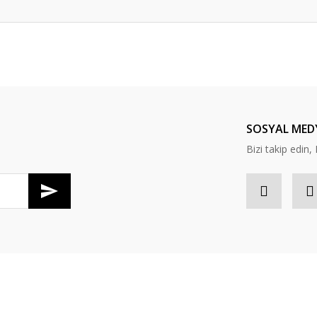
da yetersiz gördüğünüz noktaları öneri formunu kullanarak tarafımıza ileteb
Bu ürüne ilk yorumu siz yapın!
Yorum Yaz
SOSYAL MED
Bizi takip edi
Gönder