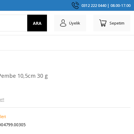
0312 222 0440 | 08.00-17.00
ARA
Üyelik
Sepetim
Pembe 10,5cm 30 g
e!!
leri
04799.00305