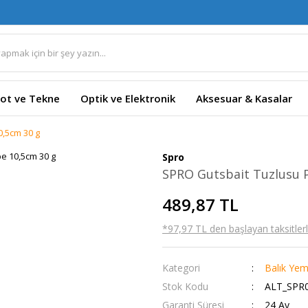
ot ve Tekne
Optik ve Elektronik
Aksesuar & Kasalar
,5cm 30 g
Spro
SPRO Gutsbait Tuzlusu 
489,87 TL
*97,97 TL den başlayan taksitlerl
Kategori
Balık Yem
Stok Kodu
ALT_SPR0
Garanti Süresi
24 Ay