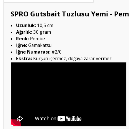
SPRO Gutsbait Tuzlusu Yemi - Pe
Uzunluk:
10,5 cm
Ağırlık:
30 gram
Renk:
Pembe
İğne:
Gamakatsu
İğne Numarası:
#2/0
Ekstra:
Kurşun içermez, doğaya zarar vermez.