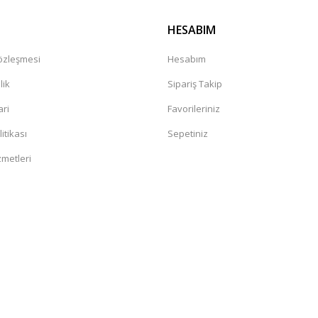
HESABIM
Sözleşmesi
Hesabım
lik
Sipariş Takip
ari
Favorileriniz
litikası
Sepetiniz
zmetleri