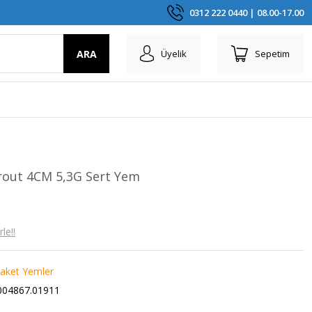
0312 222 0440 | 08.00-17.00
ARA
Üyelik
Sepetim
rout 4CM 5,3G Sert Yem
le!!
aket Yemler
04867.01911