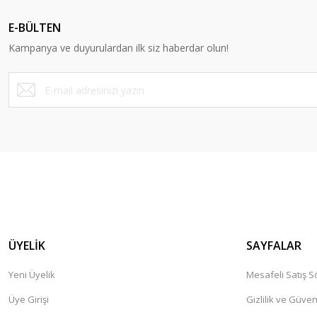
Ürün açıklamasında eksik bilgiler bulunuyor.
E-BÜLTEN
Ürün bilgilerinde hatalar bulunuyor.
Kampanya ve duyurulardan ilk siz haberdar olun!
Ürün fiyatı diğer sitelerden daha pahalı.
Bu ürüne benzer farklı alternatifler olmalı.
ÜYELİK
SAYFALAR
Yeni Üyelik
Mesafeli Satış 
Üye Girişi
Gizlilik ve Güven