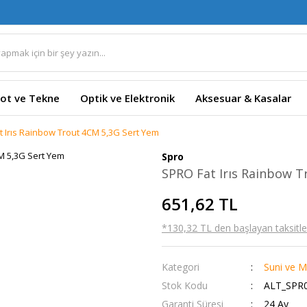
ot ve Tekne
Optik ve Elektronik
Aksesuar & Kasalar
 Irıs Rainbow Trout 4CM 5,3G Sert Yem
Spro
SPRO Fat Irıs Rainbow T
651,62 TL
*130,32 TL den başlayan taksitler
Kategori
Suni ve M
Stok Kodu
ALT_SPR0
Garanti Süresi
24 Ay