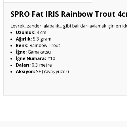
SPRO Fat IRIS Rainbow Trout 4c
Levrek, zander, alabalık... gibi balıkları avlamak için en i
Uzunluk:
4 cm
Ağırlık:
5,3 gram
Renk:
Rainbow Trout
İğne:
Gamakatsu
İğne Numara:
#10
Daları:
0,3 metre
Aksiyon:
SF (Yavaş yüzer)
Bu ürünün fiyat bilgisi, resim, ürün açıklamalarında ve diğer konular
Görüş ve önerileriniz için teşekkür ederiz.
Ürün resmi kalitesiz, bozuk veya görüntülenemiyor.