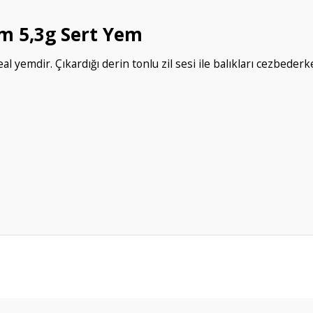
m 5,3g Sert Yem
deal yemdir. Çıkardığı derin tonlu zil sesi ile balıkları cezbederk
da yetersiz gördüğünüz noktaları öneri formunu kullanarak tarafımıza ileteb
Bu ürüne ilk yorumu siz yapın!