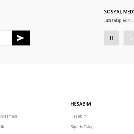
Yorum Yaz
SOSYAL MED
Bizi takip edi
Gönder
HESABIM
Sözleşmesi
Hesabım
lik
Sipariş Takip