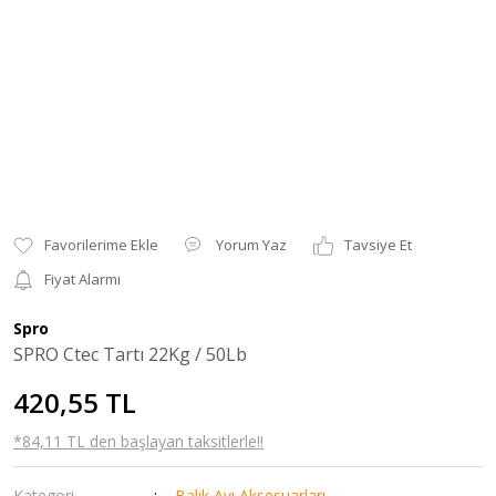
Yorum Yaz
Tavsiye Et
Fiyat Alarmı
Spro
SPRO Ctec Tartı 22Kg / 50Lb
420,55 TL
*84,11 TL den başlayan taksitlerle!!
Kategori
Balık Avı Aksesuarları