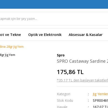
ot ve Tekne
Optik ve Elektronik
Aksesuar & Kasalar
ine 28gr Jig Yem
Spro
SPRO Castaway Sardine 
175,86 TL
*35,17 TL den başlayan taksitlerl
Kategori
Jig Yemle
Stok Kodu
SPR00469
Havale
167,07 TL