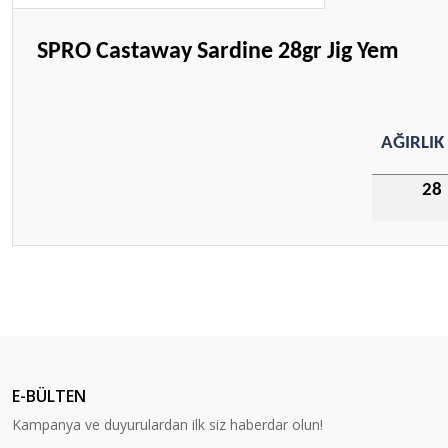
SPRO Castaway Sardine 28gr Jig Yem
AĞIRLIK
28
Bu ürünün fiyat bilgisi, resim, ürün açıklamalarında ve diğer konular
Görüş ve önerileriniz için teşekkür ederiz.
Ürün resmi kalitesiz, bozuk veya görüntülenemiyor.
Ürün açıklamasında eksik bilgiler bulunuyor.
E-BÜLTEN
Ürün bilgilerinde hatalar bulunuyor.
Kampanya ve duyurulardan ilk siz haberdar olun!
Ürün fiyatı diğer sitelerden daha pahalı.