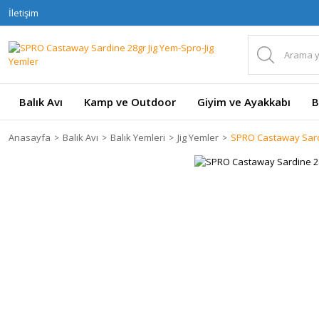
İletişim
Balık Avı
Kamp ve Outdoor
Giyim ve Ayakkabı
B
Anasayfa
Balık Avı
Balık Yemleri
Jig Yemler
SPRO Castaway Sard