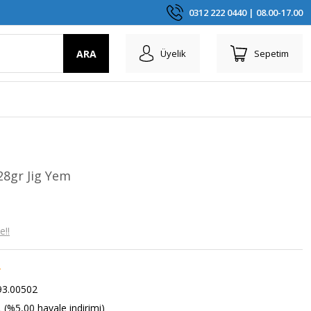
0312 222 0440 | 08.00-17.00
ARA
Üyelik
Sepetim
28gr Jig Yem
e!!
r
3.00502
 (%5,00 havale indirimi)