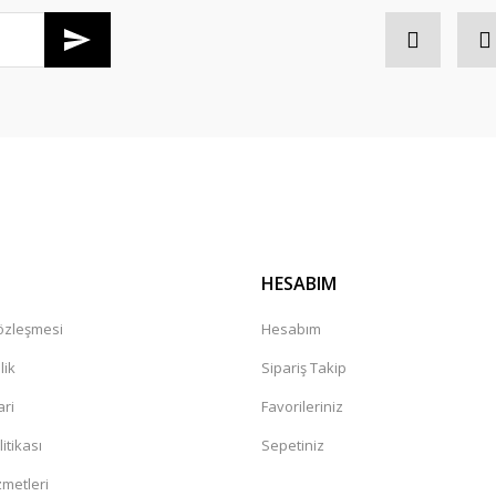
Gönder
HESABIM
Sözleşmesi
Hesabım
lik
Sipariş Takip
ari
Favorileriniz
litikası
Sepetiniz
zmetleri