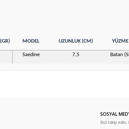
 (GR)
MODEL
UZUNLUK (CM)
YÜZME 
Saedine
7,5
Batan (S
da yetersiz gördüğünüz noktaları öneri formunu kullanarak tarafımıza ileteb
Bu ürüne ilk yorumu siz yapın!
Yorum Yaz
SOSYAL MED
Bizi takip edi