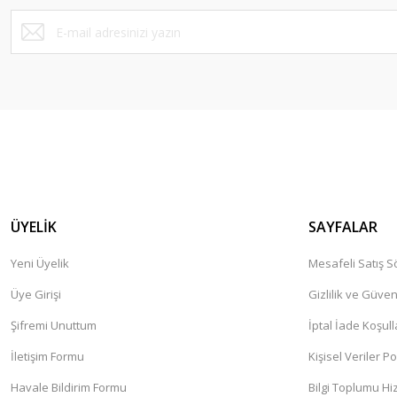
Bu ürüne benzer farklı alternatifler olmalı.
ÜYELİK
SAYFALAR
Yeni Üyelik
Mesafeli Satış 
Üye Girişi
Gizlilik ve Güven
Şifremi Unuttum
İptal İade Koşull
İletişim Formu
Kişisel Veriler Po
Havale Bildirim Formu
Bilgi Toplumu Hi