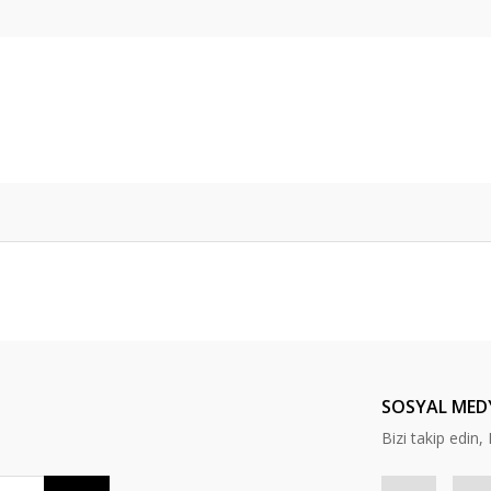
da yetersiz gördüğünüz noktaları öneri formunu kullanarak tarafımıza ileteb
Bu ürüne ilk yorumu siz yapın!
Yorum Yaz
SOSYAL MED
Bizi takip edi