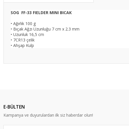
SOG FF-33 FIELDER MINI BICAK
• Ağırlık 100 g
• Bıçak Ağzı Uzunluğu 7 cm x 2.3 mm
• Uzunluk 16,5 cm
• 7CR13 çelik
• Ahşap Kulp
Bu ürünün fiyat bilgisi, resim, ürün açıklamalarında ve diğer konular
Görüş ve önerileriniz için teşekkür ederiz.
Ürün resmi kalitesiz, bozuk veya görüntülenemiyor.
Ürün açıklamasında eksik bilgiler bulunuyor.
E-BÜLTEN
Ürün bilgilerinde hatalar bulunuyor.
Kampanya ve duyurulardan ilk siz haberdar olun!
Ürün fiyatı diğer sitelerden daha pahalı.
Bu ürüne benzer farklı alternatifler olmalı.