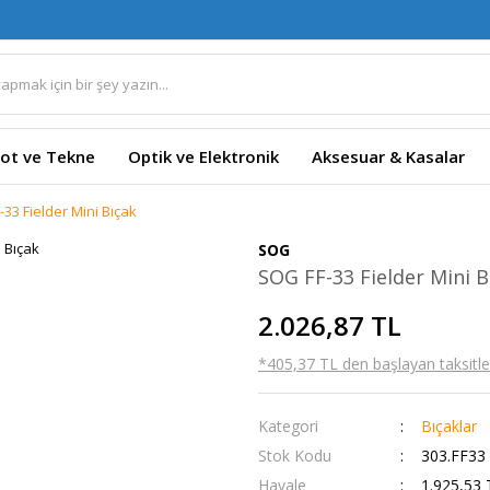
ot ve Tekne
Optik ve Elektronik
Aksesuar & Kasalar
33 Fielder Mini Bıçak
SOG
SOG FF-33 Fielder Mini B
2.026,87 TL
*405,37 TL den başlayan taksitler
Kategori
Bıçaklar
Stok Kodu
303.FF33
Havale
1.925,53 