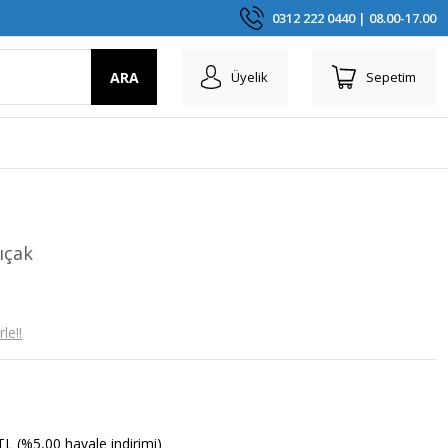
0312 222 0440 | 08.00-17.00
ARA
Üyelik
Sepetim
ıçak
le!!
TL (%5,00 havale indirimi)