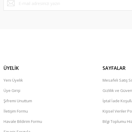
ÜYELİK
SAYFALAR
Yeni Üyelik
Mesafeli Satış 
Üye Girişi
Gizlilik ve Güven
Şifremi Unuttum
İptal İade Koşull
İletişim Formu
Kişisel Veriler Po
Havale Bildirim Formu
Bilgi Toplumu Hi
Sipariş Sorgula