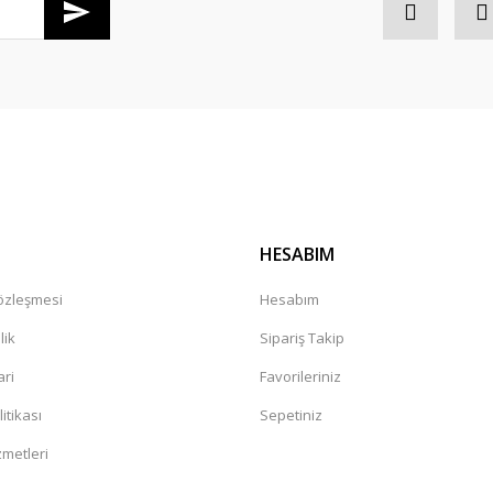
Gönder
HESABIM
Sözleşmesi
Hesabım
lik
Sipariş Takip
ari
Favorileriniz
litikası
Sepetiniz
zmetleri