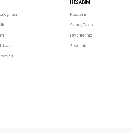
HESABIM
Sözleşmesi
Hesabım
lik
Sipariş Takip
ari
Favorileriniz
litikası
Sepetiniz
zmetleri