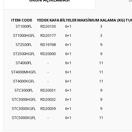
Ü
ITEM CODE
YEDEK KAFA
BİLYELER
MAKSİMUM KALAMA (KG)
TUR
ST1000FL
RD20130
6+1
3
ST1000HGFL
RD20177
6+1
3
ST2500FL
RD19768
6+1
9
ST2500HGFL
RD20000
6+1
9
ST4000FL
-
6+1
11
ST4000MHGFL
-
6+1
11
ST4000XGFL
-
6+1
11
STC3000FL
RD20031
6+1
9
STC3000HGFL
RD20032
6+1
9
STC3000XGFL
RD20039
6+1
9
STC5000XGFL
-
6+1
11