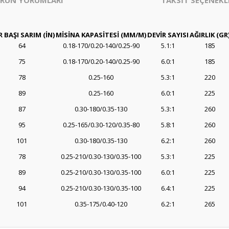
RÜN YORUMLARI
TAKSİT SEÇENEKL
 BAŞI SARIM (İN)
MİSİNA KAPASİTESİ (MM/M)
DEVİR SAYISI
AĞIRLIK (GR
64
0.18-170/0.20-140/0.25-90
5.1:1
185
75
0.18-170/0.20-140/0.25-90
6.0:1
185
78
0.25-160
5.3:1
220
89
0.25-160
6.0:1
225
87
0.30-180/0.35-130
5.3:1
260
95
0.25-165/0.30-120/0.35-80
5.8:1
260
101
0.30-180/0.35-130
6.2:1
260
78
0.25-210/0.30-130/0.35-100
5.3:1
225
89
0.25-210/0.30-130/0.35-100
6.0:1
225
94
0.25-210/0.30-130/0.35-100
6.4:1
225
101
0.35-175/0.40-120
6.2:1
265