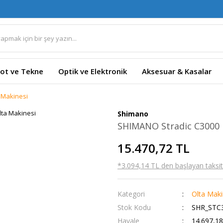
ot ve Tekne
Optik ve Elektronik
Aksesuar & Kasalar
 Makinesi
Shimano
SHIMANO Stradic C3000 F
15.470,72 TL
*3.094,14 TL den başlayan taksitl
Kategori
Olta Maki
Stok Kodu
SHR_STC
Havale
14.697,18