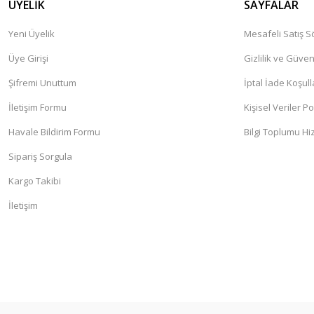
ÜYELİK
SAYFALAR
Yeni Üyelik
Mesafeli Satış 
Üye Girişi
Gizlilik ve Güven
Şifremi Unuttum
İptal İade Koşull
İletişim Formu
Kişisel Veriler Po
Havale Bildirim Formu
Bilgi Toplumu Hi
Sipariş Sorgula
Kargo Takibi
İletişim