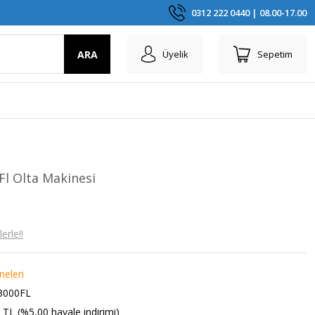
0312 222 0440 | 08.00-17.00
ARA
Üyelik
Sepetim
l Olta Makinesi
erle!!
neleri
3000FL
 TL (%5,00 havale indirimi)