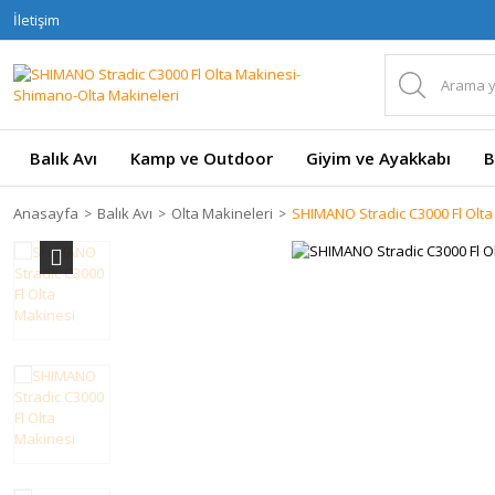
İletişim
Balık Avı
Kamp ve Outdoor
Giyim ve Ayakkabı
B
Anasayfa
Balık Avı
Olta Makineleri
SHIMANO Stradic C3000 Fl Olta