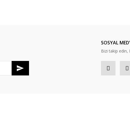
da yetersiz gördüğünüz noktaları öneri formunu kullanarak tarafımıza ileteb
Bu ürüne ilk yorumu siz yapın!
Yorum Yaz
SOSYAL MED
Bizi takip edi
Gönder