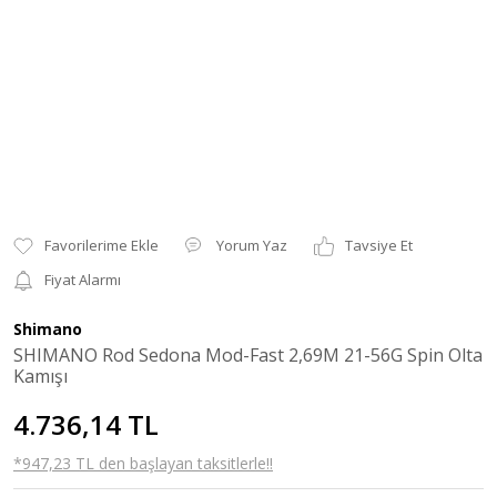
Yorum Yaz
Tavsiye Et
Fiyat Alarmı
Shimano
SHIMANO Rod Sedona Mod-Fast 2,69M 21-56G Spin Olta
Kamışı
4.736,14 TL
*947,23 TL den başlayan taksitlerle!!