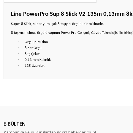
Line PowerPro Sup 8 Slick V2 135m 0,13mm 8k
Super 8 Slick, süper yumuşak 8 taşıyıcı örgülü bir misinadır.
8 taşıyıcılı elmas örgülü yapının PowerPro Gelişmiş Gövde Teknolojisi ile birleş
·
Örgü İp Misina
·
8 Kat Örgü
·
8kg Çeker
·
0,13 mm Kalınlık
·
135 Uzunluk
Bu ürünün fiyat bilgisi, resim, ürün açıklamalarında ve diğer konular
Görüş ve önerileriniz için teşekkür ederiz.
Ürün resmi kalitesiz, bozuk veya görüntülenemiyor.
Ürün açıklamasında eksik bilgiler bulunuyor.
E-BÜLTEN
Ürün bilgilerinde hatalar bulunuyor.
Kampanya ve duyurulardan ilk siz haberdar olun!