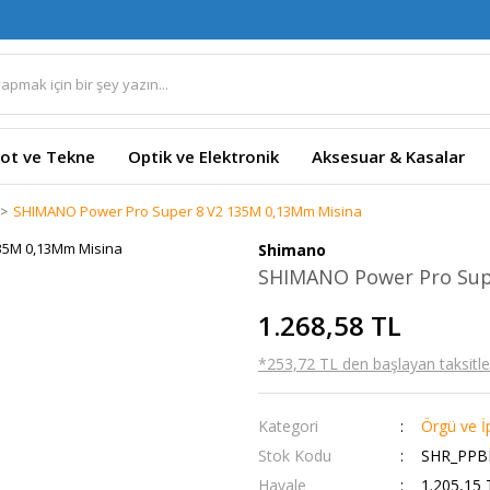
ot ve Tekne
Optik ve Elektronik
Aksesuar & Kasalar
SHIMANO Power Pro Super 8 V2 135M 0,13Mm Misina
Shimano
SHIMANO Power Pro Sup
1.268,58 TL
*253,72 TL den başlayan taksitler
Kategori
Örgü ve İ
Stok Kodu
SHR_PPB
Havale
1.205,15 