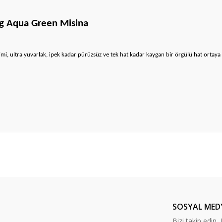
g Aqua Green Misina
imi, ultra yuvarlak, ipek kadar pürüzsüz ve tek hat kadar kaygan bir örgülü hat ortaya 
da yetersiz gördüğünüz noktaları öneri formunu kullanarak tarafımıza ileteb
Bu ürüne ilk yorumu siz yapın!
Yorum Yaz
SOSYAL MED
Bizi takip edi