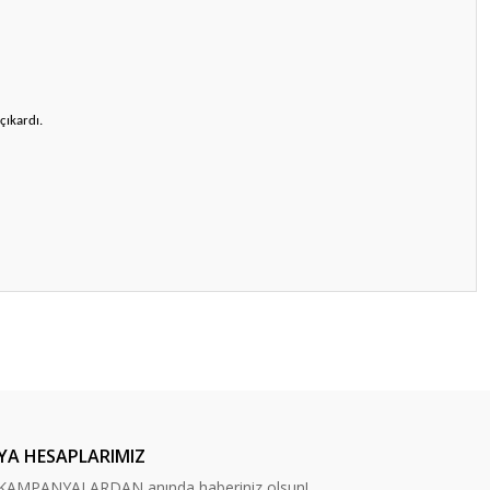
çıkardı.
ilirsiniz.
YA HESAPLARIMIZ
n, KAMPANYALARDAN anında haberiniz olsun!