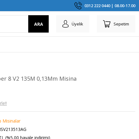
0312 222 0440 | 08.00-17.00
ARA
Üyelik
Sepetim
er 8 V2 135M 0,13Mm Misina
le!!
p Misinalar
ISV213513AG
TL (%5,00 havale indirimi)