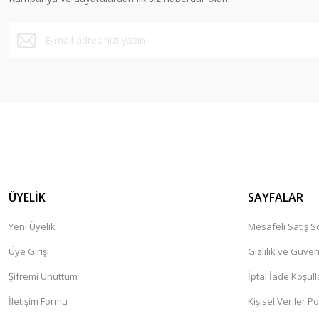
Ürün fiyatı diğer sitelerden daha pahalı.
Bu ürüne benzer farklı alternatifler olmalı.
ÜYELİK
SAYFALAR
Yeni Üyelik
Mesafeli Satış 
Üye Girişi
Gizlilik ve Güven
Şifremi Unuttum
İptal İade Koşull
İletişim Formu
Kişisel Veriler Po