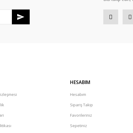
Gönder
HESABIM
Sözleşmesi
Hesabım
lik
Sipariş Takip
ari
Favorileriniz
litikası
Sepetiniz