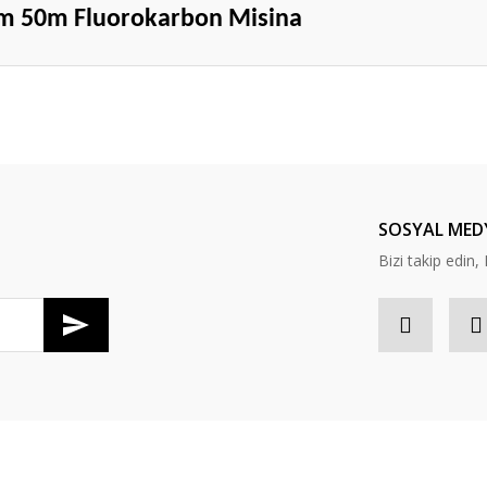
0m 50m Fluorokarbon Misina
da yetersiz gördüğünüz noktaları öneri formunu kullanarak tarafımıza ileteb
Bu ürüne ilk yorumu siz yapın!
Yorum Yaz
SOSYAL MED
Bizi takip edi
Gönder