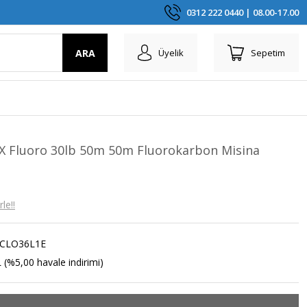
0312 222 0440 | 08.00-17.00
ARA
Üyelik
Sepetim
 Fluoro 30lb 50m 50m Fluorokarbon Misina
le!!
CLO36L1E
 (%5,00 havale indirimi)