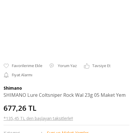
Yorum Yaz
Tavsiye Et
Fiyat Alarmı
Shimano
SHIMANO Lure Coltsniper Rock Wal 23g 05 Maket Yem
677,26 TL
*135,45 TL den başlayan taksitlerle!!
Kategori
Suni ve Maket Yemler